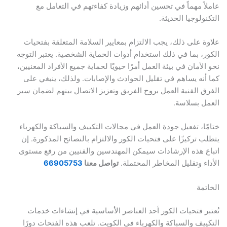
ً مهماً في تحسين أدائهم وزيادة كفاءتهم في التعامل مع
ولوجيا الحديثة.
 على ذلك، يجب الالتزام بمعايير السلامة المتعلقة بفتحيات
، بما في ذلك استخدام أدوات الحماية الشخصية. يعتبر التوجه
لأمان في بيئة العمل أمرًا حيويًا لحماية جميع الأفراد المعنيين،
نه يساهم في تقليل الحوادث والإصابات. ولذلك، ينبغي على
 الفنية العمل بروح الفريق وتعزيز الاتصال بينهم لضمان سير
 بسلاسة.
ا، تفعيل جودة العمل في مجالات التكييف والسباكة والكهرباء
 تركيزًا على فتحيات الكور والالتزام بالنصائح المذكورة. إن
 هذه الإرشادات سيمكن المهندسين والفنيين من رفع مستوى
ء وتقليل المخاطر المحتملة.
تواصل معنا
66905753
مة
ر فتحيات الكور أحد العناصر الأساسية في إنشاءات خدمات
يف والسباكة والكهرباء في الكويت. تلعب هذه الفتحات دورًا