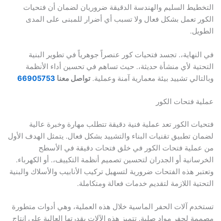
يط السليم والهندسة الدقيقة ضروريان لضمان أن فتحيات
 تعمل بشكل فعال ولا تسبب أي أضرار للمبنى على المدى
ل.
نهاية،. تجسد فتحيات كور عنصراً جوهرياً في تطوير البنية
ية لأي منشأة حديثة،. حيث تساهم في تحسين أداء الأنظمة
الي تشييد بيئة معمارية آمنة وعملية.
تواصل معنا
66905753
 فتحات الكور
ت الكور تعد عملية فنية دقيقة تتطلب مهارة وخبرة عالية
 تطبيق تقنيات البناء والتشييد بشكل فعال. يتمثل الهدف الأول
ملية فتحات الكور في خلق فتحات دقيقة في الأسطح
انية أو الجدران لتحسين تصميم أنظمة التكييف،. أو الكهرباء.
ر هذه الفتحات ضرورية لتسهيل تركيب الأنابيب والأسلاك والبنية
ية اللازمة لتقديم خدمات فعالة ومتكاملة.
م آلات الحفر الماسية خلال هذه العملية، وهي أدوات متطورة
 لحفر مواد صلبة. تتميز هذه الآلات بقدرتها العالية على إنتاج