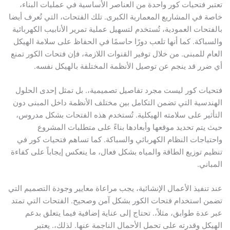
 فتحيات كور واحدة من العناصر الأساسية في عمليات البناء،
في المشاريع المعمارية الكبرى. تلك الفتحات، التي تُعرف أيضا
حات العمودية، تُستخدم لتسهيل عملية تمرير الأنابيب الكهربائية
اكة. كما أنها تلعب دورًا حاسمًا في الحفاظ على سلامة الهيكل
 للمبنى. من خلال توفير القنوات اللازمة، فإن فتحات الكور تمنع
ر قد ينجم عن توصيل الأنظمة المختلفة بالهيكل نفسه.
ت كور ليست مجرد تفاصيل تصميمية،. بل تمثل إحدى الحلول
سية التي تضمن التكامل بين مختلف الأنظمة داخل المبنى دون
ير على سلامته الهيكلية. تُستخدم هذه الفتحات بشكل مدروس،
تم تحديد موقعها وأبعادها بناءً على متطلبات المشروع
اجات النظام الكهربائي والسباكة. كما تساهم فتحيات كور في
 توزيع الطاقة والمياه بشكل فعال، ما ينعكس إيجاباً على كفاءة
ني.
نفيذ الأعمال الإنشائية، يجب مراعاة معايير وجودة التصميم التي
استخدام فتحات الكور بشكل آمن وصحيح. الفتحات التي تمتد
دة طوابق، مثلاً،. تحتاج إلى عناية إضافية فيما يتعلق بدعم
ل وقدرته على تحمل الأحمال الناجمة عنها. لذلك،. يعتبر