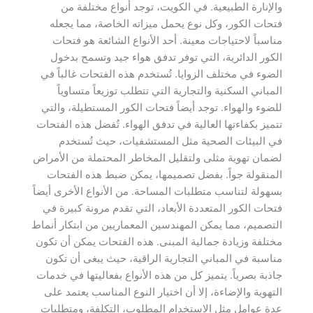
والإنارة الطبيعية. في الكويت، توجد أنواع مختلفة من
فتحات الكور، وكل نوع يحمل ميزاته الخاصة، مما يجعله
مناسباً لاحتياجات معينة. أحد الأنواع الشائعة هو فتحات
الكور الدائرية، التي توفر تدفق هواء جيد وتسمح بدخول
الضوء في مختلف الزوايا. تُستخدم هذه الفتحات غالباً في
المباني السكنية والتجارية التي تتطلب توزيعاً متساوياً
للضوء والهواء. توجد أيضاً فتحات الكور المستطيلة، والتي
تتميز بكفاءتها العالية في تدفق الهواء. تُفضل هذه الفتحات
في البيئات الصحية مثل المستشفيات، حيث تُستخدم
لضمان تهوية مثلى ولتقليل المخاطر المحتملة من الأمراض
المنقولة جواً. بفضل تصميمها، يمكن ضبط هذه الفتحات
بسهولة لتناسب متطلبات المساحة. من الأنواع الأخرى أيضاً
فتحات الكور المتعددة الأبعاد، التي تقدم مرونة كبيرة في
التصميم، مما يمكن المهندسين المعماريين من ابتكار أنماط
مختلفة وزيادة جمالية المبنى. هذه الفتحات يمكن أن تكون
مناسبة في المباني التجارية الراقية، حيث يبغى أن تكون
جاذبة بصرياً. يتميز كل من هذه الأنواع بفعاليتها في خدمات
التهوية والإضاءة، إلا أن اختيار النوع المناسب يعتمد على
عدة عوامل مثل الاستخدام المطلوب، التكلفة، ومتطلبات