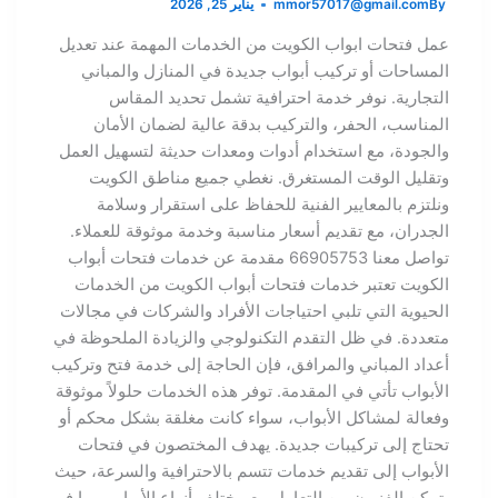
By
mmor57017@gmail.com
يناير 25, 2026
عمل فتحات ابواب الكويت من الخدمات المهمة عند تعديل
المساحات أو تركيب أبواب جديدة في المنازل والمباني
التجارية. نوفر خدمة احترافية تشمل تحديد المقاس
المناسب، الحفر، والتركيب بدقة عالية لضمان الأمان
والجودة، مع استخدام أدوات ومعدات حديثة لتسهيل العمل
وتقليل الوقت المستغرق. نغطي جميع مناطق الكويت
ونلتزم بالمعايير الفنية للحفاظ على استقرار وسلامة
الجدران، مع تقديم أسعار مناسبة وخدمة موثوقة للعملاء.
تواصل معنا 66905753 مقدمة عن خدمات فتحات أبواب
الكويت تعتبر خدمات فتحات أبواب الكويت من الخدمات
الحيوية التي تلبي احتياجات الأفراد والشركات في مجالات
متعددة. في ظل التقدم التكنولوجي والزيادة الملحوظة في
أعداد المباني والمرافق، فإن الحاجة إلى خدمة فتح وتركيب
الأبواب تأتي في المقدمة. توفر هذه الخدمات حلولاً موثوقة
وفعالة لمشاكل الأبواب، سواء كانت مغلقة بشكل محكم أو
تحتاج إلى تركيبات جديدة. يهدف المختصون في فتحات
الأبواب إلى تقديم خدمات تتسم بالاحترافية والسرعة، حيث
يتمكن الفنيون من التعامل مع مختلف أنواع الأبواب، بما في