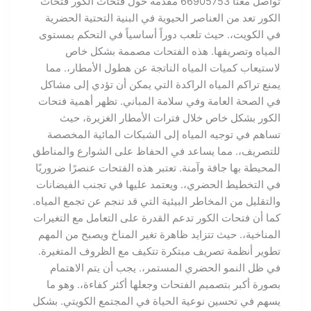
تواصل معنا 66905753 مقدمة حول فتحات الكور فتحات
الكور تعد من العناصر الحيوية في البنية التحتية الحضرية
في الكويت،. حيث تلعب دوراً أساسياً في التحكم بمستوى
المياه وتصريفها. هذه الفتحات مصممة بشكل خاص
لاستيعاب كميات المياه الناتجة عن هطول الأمطار،. مما
يمنع تراكم المياه الراكدة التي يمكن أن تؤدي إلى مشاكل
في الصحة العامة وفي سلامة المباني. تظهر أهمية فتحات
الكور بشكل خاص خلال فترات الأمطار الغزيرة، حيث
تساهم في توجيه المياه إلى الشبكات المائية المخصصة
للتصريف،. مما يساعد في الحفاظ على الشوارع والمناطق
المحيطة بها جافة وآمنة. تعتبر هذه الفتحات عنصرًا ضروريًا
في التخطيط الحضري،. ويعتمد عليها في تجنب الفيضانات
والتقليل من المخاطر البيئية التي قد تنجم عن تجمع المياه.
كما أن فتحات الكور تدعم القدرة على التعامل مع التغيرات
المناخية،. حيث تتزايد ظاهرة تغير المناخ ويصبح من المهم
تطوير أنظمة تصريف مبتكرة تتكيف مع الظروف المتغيرة.
في ظل النمو الحضري المستمر،. يجب أن يتم الاهتمام
بصورة أكبر بتصميم الفتحات وجعلها أكثر كفاءة،. وهو ما
يسهم في تحسين نوعية الحياة في المجتمع الكويتي. بشكل