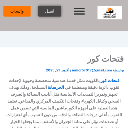
فتح
قص
عمل
عمل
ماهي
ماهي
اسعار
فتحات
فتحات
فتحات
وتثقيب
الخرسانة
اتصل
واتساب
ليزر
ابواب
الكور
فتحات
خرسانة
الاسانسير
الكور
الكويت
حات كور
ة
mmor57017@gmail.com
/
أكتوبر 21, 2025
حات كور
بالكويت تمثل خدمة هندسية متخصصة وحيوية لإحداث
وب دائرية دقيقة ومنتظمة في
الخرسانة
المسلحة، وذلك بهدف
جهيز وتمرير التمديدات الأساسية مثل أنابيب السباكة والصرف
حي وكيابل الكهرباء وفتحات التكييف المركزي والمداخن. تعتمد
ذه العملية على أجهزة الكور ماشين الماسية التي تضمن عمل
وب بأعلى درجات النظافة والدقة، من دون التسبب بأي اهتزازات
 تصدعات تؤثر على متانة الجدران والأسقف، مما يجعلها الخيار