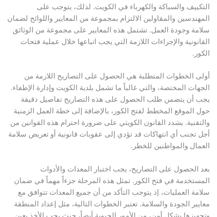
يف والسباكة والكهرباء في الكويت. لذلك، يتوجب على
دسين والمقاولين الالتزام بمجموعة من المعايير واللوائح لضمان
 وجودة العمل. تشتمل هذه المعايير على مجموعة من الوثائق
ونية والإجراءات اللازمة التي يجب اتباعها خلال عملية فتحات
.
الخطوات المتطلبة هي الحصول على التصاريح اللازمة من
ت المختصة، والتي غالباً ما تشمل بلدية الكويت وإدارة الإطفاء.
أن يتضمن طلب الحصول على هذه التصاريح تفاصيل دقيقة
لموقع المخطط لفتح الكور، بالإضافة إلى خطة العمل الزمنية
نية. يشدد القانون الكويتي على ضرورة احترام هذه القوانين من
جنب أي انتهاكات قد تؤدي إلى عقوبات قانونية أو تعريض سلامة
ل والمواطنين للخطر.
لحصول على التصاريح، يجب اختبار المعدات والأدوات
خدمة في فتح الكور. تمثل هذه المرحلة جزءاً مهماً في ضمان
 العمليات، إذ يتوجب التأكد من أن جميع المعدات تتوافق مع
ر الجودة والسلامة. تعتبر الخطوات التالية، مثل إعداد المنطقة
زها بشكل آمن، من الأمور الحيوية أيضاً، حيث يجب الأخذ بعين