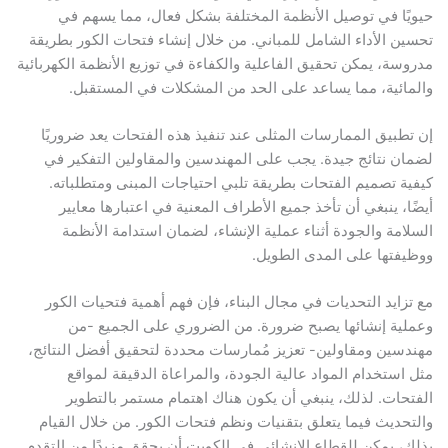
ا في توصيل الأنظمة المختلفة بشكل فعال، مما يسهم في
 الأداء الشامل للمباني. من خلال إنشاء فتحات الكور بطريقة
ة، يمكن تحقيق الفاعلية والكفاءة في توزيع الأنظمة الكهربائية
ئية، مما يساعد على الحد من المشكلات في المستقبل.
بيق الممارسات المثلى عند تنفيذ هذه الفتحات يعد ضروريًا
 نتائج جيدة. يجب على المهندسين والمقاولين التفكير في
 تصميم الفتحات بطريقة تلبي احتياجات المبنى ومتطلباته.
، ينبغي أن تأخذ جميع الأطراف المعنية في اعتبارها معايير
مة والجودة أثناء عملية الإنشاء، لضمان استدامة الأنظمة
تها على المدى الطويل.
ايد التحديات في مجال البناء، فإن فهم أهمية فتحيات الكور
ة إنشائها يصبح ضرورة. من الضروري على الجميع -من
ين ومقاولين- تعزيز مُمارسات محددة لتحقيق أفضل النتائج،
ستخدام المواد عالية الجودة، والمراعاة الدقيقة لمواقع
ات. لذلك، ينبغي أن يكون هناك اهتمام مستمر بالتطوير
ديث فيما يتعلق بتقنيات ونظم فتحات الكور. من خلال القيام
 يمكن للقطاع الإنشائي في الكويت أن يحقق مزيدًا من التقدم