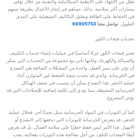
من الإجهاد على الأنظمة الميكانيكية والتقنية من خلال توفير
ت أكثر سلاسة. بذلك، تساهم في إنجاز الأعمال بطريقة تسهم
حفاظ على الطاقة وتقليل التكاليف التشغيلية على المدى
يل.
تواصل معنا
66905753
ت فتحات الكور
 فتحات الكور جزءًا أساسيًا في عمليات إنشاء خدمات التكييف
اكة والكهرباء، ولكنها تأتي مع مجموعة من التحديات التي يمكن
ثر على سير العمل. واحدة من المشكلات الشائعة هي التصدع
خرسانة، والذي قد يحدث نتيجة الضغط غير المتوازن أثناء
 الحفر. هذا التصدع يمكن أن يتسبب في ضعف الهياكل
انية المحيطة، مما يؤدي إلى تكلفة إضافية للإصلاحات التي قد
المشروع.
ن التوترات في المواد الخرسانية تمثل تحديًا آخر. فخلال عملية
، قد يتعرض الخرسانة للتوترات التي تدفعها إلى التصدع أو
يار. هذا الأمر ليس فقط خطرًا على سلامة العمال، بل قد يعرض
 المعدات للتلف. من أجل معالجة هذه التوترات بفعالية، يجب