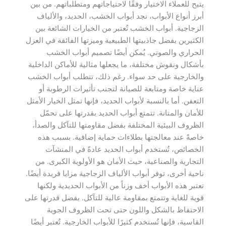
يتيح للعملاء الاختيار وفقًا لاحتياجاتهم ومتطلباتهم. من بين
أبرز أنواع الأبواب، نجد أبواب الخشب، الحديد، والألياف
الزجاجية. أبواب الخشب تُعتبر من الخيارات الشائعة بين
الكثيرين بفضل جاذبيتها الطبيعية وميزتها الفائقة في العزل
الحراري والصوتي. يُمكن أيضًا تصميم أبواب الخشب
بأشكال ونقوش مختلفة، ما يجعلها مثالية للأماكن الداخلية
والخارجية على حد سواء. رغم ذلك، تتطلب أبواب الخشب
عناية خاصة ومتابعة للصيانة لتجنب تأثيرات الرطوبة أو
التعفن. أما بالنسبة لأبواب الحديد، فإنها تمثل الخيار الأمثل
للأمان والمتانة. تتمتع أبواب الحديد بقدرتها على تحمّل
الظروف البيئية المختلفة بفضل مقاومتها للتآكل والصدأ،
خاصةً عند معالجتها بطلاءات حماية إضافية. بسبب هذه
الخصائص، تُستخدم أبواب الحديد عادةً في المنشآت
التجارية والصناعية، حيث الأمان هو الأولوية الكبرى. من
ناحية أخرى، توفر أبواب الألياف الزجاجية مزايا فريدة أيضًا.
تعتبر هذه الأبواب أخف وزناً من الأبواب الحديدية ولكنها
قوية للغاية وتتمتع بمقاومة عالية للتآكل. بفضل قدرتها على
الاحتفاظ بالشكل واللون حتى تحت الظروف الجوية
القاسية، فإنها تُستخدم كثيرًا للأبواب الخارجية. تُعتبر أيضًا