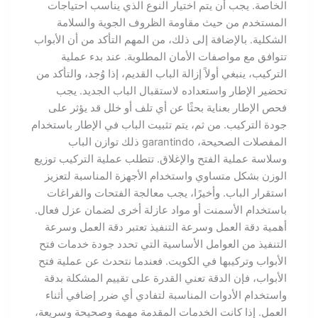
الخاصة. يجب أن يتم اختيار النوع الذي يناسب احتياجات
المستخدم من حيث مقاومة الظروف الجوية والسلامة
الشكلية. بالإضافة إلى ذلك، من المهم التأكد من أن الأبواب
تتوافق مع مواصفات الأمان المطلوبة. عند بدء عملية
التركيب، ينبغي أولاً إزالة الباب القديم، إذا وُجد، والتأكد من
تحضير الإطار واستعداده لاستقبال الباب الجديد. يجب
فحص الإطار بعناية بحثًا عن أي تلف أو خلل قد يؤثر على
جودة التركيب. من ثم، يتم تثبيت الباب في الإطار باستخدام
المفصلات الصحيحة، garantindo ذلك توازن الباب
وسلاسة عملية الفتح والإغلاق. تتطلب عملية التركيب توزيع
الوزن بشكل متساوي واستخدام الأجهزة المناسبة لتعزيز
استقرار الباب. وأخيرًا، يجب معالجة الفتحات والفراغات
باستخدام الأسمنت أو مواد عازلة أخرى لضمان عزل فعال.
أهمية دقة العمل وسرعة التنفيذ تعتبر دقة العمل وسرعة
التنفيذ من العوامل الأساسية التي تحدد جودة خدمات فتح
الأبواب وتركيبها في الكويت. فعندما نتحدث عن عملية فتح
الأبواب، فإن الدقة تعني القدرة على تقييم المشكلة بدقة
واستخدام الأدوات المناسبة لتفادي أي ضرر إضافي أثناء
العمل. إذا كانت الخدمات المقدمة مهمة وصحيحة وسريعة،