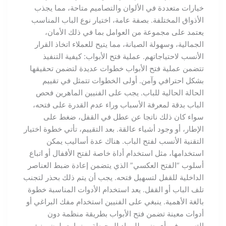
خيارات متعددة في الألوان والتصاميم متاحة، مما يجذب
الأذواق المختلفة. بصفة عامة، اختيار نوع الباب المناسب
يعتمد على مجموعة من العوامل بما في ذلك الأمان،
الجمالية، وسهولة الصيانة، مما يتيح للعملاء اتخاذ القرار
الأنسب لاحتياجاتهم. عملية فتح الأبواب: كيفية التنفيذ
تتضمن عملية فتح الأبواب خطوات عديدة لتضمن تحقيقها
بشكل احترافي وآمن. أولى الخطوات تتمثل في تقييم
الحالة الحالية للباب. يجب على الفنيين الماهرين فحص
الباب بدقة لمعرفة الأسباب وراء عدم القدرة على فتحه،
سواء كان ذلك ناتجا عن عطل في القفل، ضغط على
الإطار، أو وجود أشياء عالقة. بعد التقييم، تأتي خطوة اختيار
التقنية الأنسب لفتح الباب. هناك عدة أساليب يمكن
استخدامها، مثل استخدام أداة خاصة لفتح الأقفال أو اتباع
أسلوب “الفتح العكسي” الذي يتضمن إعادة ضبط العناصر
الداخلية للقفل لتسهيل فتحه. يجب أن يتم ذلك بحذر لتجنب
تلف الباب أو القفل. يعد استخدام الأدوات المناسبة خطوة
بالغة الأهمية. ينبغي على الفنيين استخدام مفك البراغي أو
أدوات معينة تضمن فتح الأبواب بطريقة منظمة دون
التسبب في أي ضرر للمواد المحيطة. بينما يعملون، ينبغي