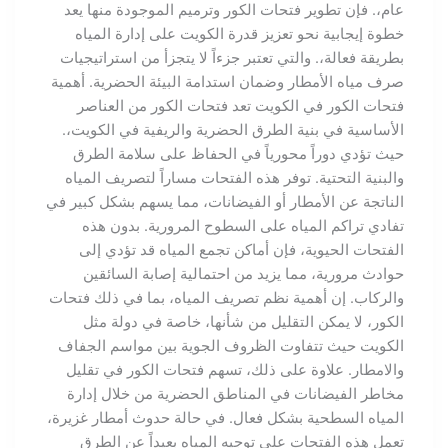
عام،. فإن تطوير فتحات الكور وترميم الموجودة منها يعد
خطوة إيجابية نحو تعزيز قدرة الكويت على إدارة المياه
بطريقة فعالة،. والتي تعتبر جزءاً لا يتجزأ من استراتيجيات
صرف مياه الأمطار وضمان استدامة البيئة الحضرية. أهمية
فتحات الكور في الكويت تعد فتحات الكور من العناصر
الأساسية في بنية الطرق الحضرية والريفية في الكويت،.
حيث تؤدي دوراً محورياً في الحفاظ على سلامة الطرق
والبنية التحتية. توفر هذه الفتحات مساراً لتصريف المياه
الناتجة عن الأمطار أو الفيضانات، مما يسهم بشكل كبير في
تفادي تراكم المياه على السطوح المرورية. بدون هذه
الفتحات الحيوية، فإن أماكن تجمع المياه قد تؤدي إلى
حوادث مرورية، مما يزيد من احتمالية إصابة السائقين
والركاب. إن أهمية نظم تصريف المياه، بما في ذلك فتحات
الكور، لا يمكن التقليل من شأنها، خاصة في دولة مثل
الكويت حيث تتفاوت الظروف الجوية بين مواسم الجفاف
والامطار. علاوة على ذلك، تسهم فتحات الكور في تقليل
مخاطر الفيضانات في المناطق الحضرية من خلال إدارة
المياه السطحية بشكل فعال. في حالة حدوث أمطار غزيرة،
تعمل هذه الفتحات على توجيه المياه بعيداً عن الطرق