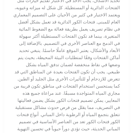
تحديد الأشكال، يجب الأخذ في الاعتبار تقديم خيارات مثل
الفتحات الدائرية أو المستطيلة. كل شكل له ميزاته وعيوبه،
ويعتمد الاختيار في كثير من الأحيان على التصميم المعماري
العام للمبنى. فتحات الكور الدائرية قد تعمل بشكل أفضل
في نظام تصريف يعمل بطريقة فعالة مع الضغوط المائية
المتغيرة، بينما قد تكون الفتحات المستطيلة أكثر سهولة
في الدمج مع العناصر الأخرى في التصميم. بالإضافة إلى
الأبعاد والأشكال، يعتبر الموقع عاملًا حاسمًا. ينبغي تحديد
أماكن الفتحات وفقًا لمتطلبات البيئة المحيطة، بحيث يتم
وضعها في نقاط منخفضة لضمان تدفق المياه بشكل
طبيعي. يجب أن تكون الفتحات بعيدة عن المناطق التي قد
تتعرض للازدحام أو للتأثيرات الأخرى مثل الجليد أو الطين.
كما يستحسن استخدام الفتحات في مناطق تكون قريبة من
مجاري المياه المتواجدة مسبقًا. عند مراعاة جميع هذه
المعايير، يمكن تصميم فتحات الكور بشكل يضمن فعاليتها
في التصريف، مما يقلل من فرص حدوث مشاكل مستقبلية
تتعلق بتجمع المياه أو الرطوبة داخل المباني. أنواع فتحات
الكور فتحات الكور تعد من العناصر الأساسية في تصميم
المباني الحديثة، حيث تؤدي دوراً حيوياً في تحسين التهوية