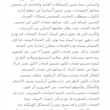
والمباني، مما يحمي الممتلكات العامة والخاصة. إن تخفيض
مخاطر الفيضانات يعتبر عنصراً أساسياً في خطط إدارة
الكوارث ويتطلب التحديث المستمر لشبكات الصرف
الصحي. إضافة إلى ذلك، تساهم فتحات الكور في تحسين
البيئة العامة، حيث يقلل تنظيفها المتكرر من الترسبات
والأتربة التي قد تعيق تدفق المياه. انسداد الفتحات قد يؤدي
إلى تدهور جودة المياه مما يؤثر على الحياة البيئية، لذا فإن
الاهتمام بصيانة هذه الفتحات ينعكس إيجابياً على الصحة
العامة. بذلك، تعتبر فتحات الكور عنصراً لا غنى عنه لتحقيق
بنية تحتية مستدامة تكفل سلامة المجتمع وسلامة الطرق.
كيفية تصميم فتحات الكور تصميم فتحات الكور يعتبر جزءًا
حيويًا من عملية البناء، إذ يساهم في ضمان التصريف
الفعال للمياه وتجنب مشاكل الرطوبة. يتطلب تصميم
فتحات الكور النظر في عدة معايير أساسية تشمل الأحجام
والأشكال والموقع المناسب. من الضروري أن تكون
الفتحات بحجم مناسب لتلبية احتياجات التصريف، حيث إن
الفتحات الصغيرة قد تؤدي إلى انسداد المياه، بينما
الفتحات الكبيرة قد تصبح مصدراً للمشاكل الهيكلية عند