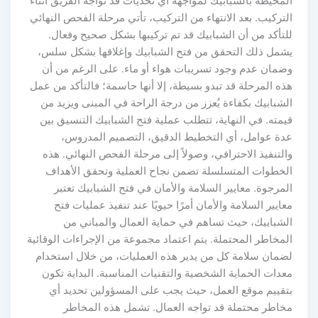
محيطة بالشبابيك لمواجهة أي تحديات قد تواجه الفريق أثناء
تركيب. بعد الانتهاء من التركيب، تأتي مرحلة الفحص النهائي
لتأكد من أن الشبابيك قد تم تركيبها بشكل صحيح وفعال.
شمل ذلك التحقق من فتح الشبابيك وإغلاقها بشكل سلس،
ضمان عدم وجود تسريبات هواء أو ماء. على الرغم من أن
ه المرحلة قد تبدو بسيطة، إلا أنها حاسمة؛ فالتأكد من عمل
شبابيك بكفاءة يُعزز من درجة الراحة في المبنى ويزيد من
مته. في النهاية، تتطلب عملية فتح الشبابيك التنسيق بين
دة عوامل، أي التخطيط الدقيق، التصميم المدروس،
لتنفيذ الاحترافي، وصولاً إلى مرحلة الفحص النهائي. هذه
لخطوات المتسلسلة تضمن نجاح العملية وتحقق الأهداف
مرجوة. معايير السلامة والأمان في فتح الشبابيك تعتبر
ايير السلامة والأمان أمرًا حيويًا عند تنفيذ عمليات فتح
لشبابيك، حيث تساهم في حماية العمال والمباني من
لمخاطر المحتملة. يتم اعتماد مجموعة من الإجراءات الوقائية
ضمان سلامة كل من يدير هذه العمليات، من خلال استخدام
دات الحماية الشخصية والتقنيات المناسبة. البداية تكون
تقييم موقع العمل، حيث يجب على المسؤولين تحديد أي
خاطر محتملة قد تواجه العمال. تشمل هذه المخاطر