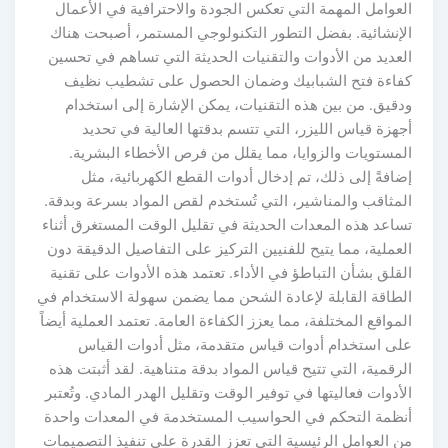
لعوامل المهمة التي تعكس الجودة والاحترافية في الأعمال
لإنشائية. بفضل التطور التكنولوجي المستمر، أصبحت هناك
لعديد من الأدوات والتقنيات الحديثة التي تساهم في تحسين
فاءة فتح الشبابيك وضمان الحصول على تشطيب نظيف
دقيق. من بين هذه التقنيات، يمكن الإشارة إلى استخدام
هزة قياس الليزر، التي تتسم بدقتها العالية في تحديد
لمستويات والزوايا، مما يقلل من فرص الأخطاء البشرية.
افةً إلى ذلك، تم إدخال أدوات القطع الكهربائية، مثل
لمثاقب والمناشير، التي تُستخدم لقص المواد بسرعة وبدقة.
ساعد هذه المعدات الحديثة في تقليل الوقت المستغرق أثناء
عملية، مما يتيح للفنيين التركيز على التفاصيل الدقيقة دون
قلق بشأن التباطؤ في الأداء. تعتمد هذه الأدوات على تقنية
لطاقة القابلة لإعادة الشحن مما يضمن سهولة الاستخدام في
مواقع المختلفة، مما يعزز الكفاءة العامة. تعتمد العملية أيضاً
لى استخدام أدوات قياس متقدمة، مثل أدوات القياس
رقمية، التي تتيح قياس المواد بدقة متناهية. لقد أثبتت هذه
أدوات فعاليتها في توفير الوقت وتقليل الهدر المادي. وتُعتبر
نظمة التحكم في الحواسيب المستخدمة في المعدات واحدة
ن العوامل الرئيسية التي تعزز القدرة على تنفيذ التصميمات