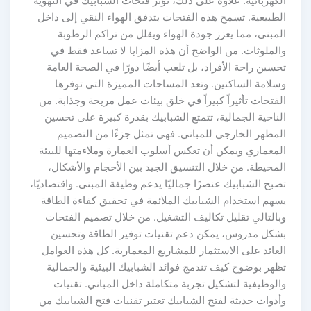
كهربائية. علاوة على ذلك، تؤثر فتحات الشبابيك في التهوية
لطبيعية. تسمح هذه الفتحات بتدفق الهواء النقي إلى داخل
مبنى، مما يعزز جودة الهواء ويقلل من تراكم الرطوبة
الملوثات. من الواضح أن هذه المزايا لا تساعد فقط في
سين راحة الأفراد، بل تلعب أيضًا دورًا في الصحة العامة
سلامة الساكنين. وتعد المساحات المميزة التي توفرها
فتحات تأثيراً كبيراً في خلق بيئات عمل مريحة وجذابة. من
ناحية الجمالية، تتمتع الشبابيك بقدرة كبيرة على تحسين
لمظهر الخارجي للمباني. فهي تمثل جزءًا من التصميم
لمعماري ويمكن أن تعكس أسلوب العمارة وملاءمتها للبيئة
لمحيطة. من خلال التنسيق الجيد بين الأحجام والأشكال،
بح الشبابيك عنصرًا جماليًا يدعم وظيفة المبنى. واقتصاديًا،
سهم استخدام الشبابيك الملائمة في تحقيق كفاءة الطاقة
بالتالي تقليل تكاليف التشغيل. من خلال تصميم الفتحات
شكل مدروس، يمكن دعم تقنيات توفير الطاقة وتحسين
عائد على الاستثمار للمشاريع المعمارية. كل هذه العوامل
هر بوضوح كيف تندمج فوائد الشبابيك البيئية والجمالية
الوظيفية لتشكيل تجربة متكاملة داخل المباني. تقنيات
دوات حديثة لفتح الشبابيك تعتبر تقنيات فتح الشبابيك من