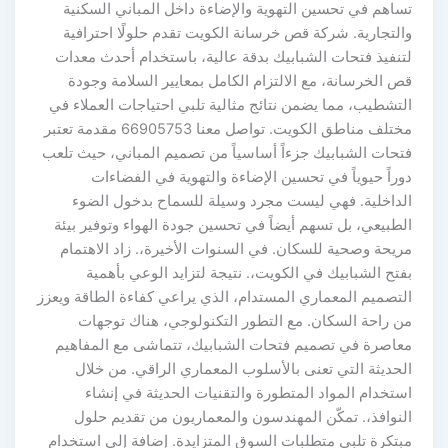
ساهم في تحسين التهوية والإضاءة داخل المباني السكنية
التجارية. شركة قص خرسانة الكويت تقدم حلولًا احترافية
تنفيذ فتحات الشبابيك بدقة عالية، باستخدام أحدث معدات
 الخرسانة، مع الالتزام الكامل بمعايير السلامة وجودة
لتشطيب، مما يضمن نتائج مثالية تلبي احتياجات العملاء في
مختلف مناطق الكويت. تواصل معنا 66905753 مقدمة تعتبر
تحات الشبابيك جزءاً أساسياً من تصميم المباني، حيث تلعب
راً حيوياً في تحسين الإضاءة والتهوية في الفضاءات
لداخلية. فهي ليست مجرد وسيلة للسماح بدخول الضوء
طبيعي، بل تسهم أيضاً في تحسين جودة الهواء وتوفير بيئة
ريحة وصحية للسكان. في السنوات الأخيرة،. زاد الاهتمام
تح الشبابيك في الكويت،. نتيجة لتزايد الوعي بأهمية
لتصميم المعماري المستدام، الذي يراعي كفاءة الطاقة ويعزز
ن راحة السكان. مع التطور التكنولوجي، هناك توجهات
عاصرة في تصميم فتحات الشبابيك، تتماشى مع المفاهيم
لحديثة التي تعنى بالأسلوب المعماري الراقي. من خلال
تخدام المواد المتطورة والتقنيات الحديثة في إنشاء
لنوافذ،. تمكّن المهندسون والمعماريون من تقديم حلول
بتكرة تلبي متطلبات السوق المتزايدة. إضافة إلى استخدام