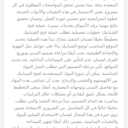
لمعقدة بدقة، مما يضمن تحقق المواصفات المطلوبة في كل
روع. يعتبر الاستثمار في هذه التقنيات والأدوات الحديثة
طوة استراتيجية نحو تحسين جودة العمل، وضمان تحقيق
تائج مهنية ترفد الأسواق بخدمات مميزة. عملية فتح
لشبابيك: خطوات تفصيلية تتطلب عملية فتح الشبابيك
طيطًا دقيقًا لضمان التنفيذ بنجاح. تبدأ هذه العملية بتحديد
لموقع المناسب لوضع الشبابيك بناءً على عوامل مثل التهوية
لإضاءة الطبيعية. يجب أيضًا مراعاة تصميم المبنى وتوزيع
لغرف لضمان عدم التأثير على المساحات الداخلية. بعد تحديد
مواقع، تأتي مرحلة التصميم التي تتطلب اختيار المواد
مناسبة. يمكن أن تتنوع المواد المستخدمة لفتح الشبابيك
ين الألومنيوم والخشب والزجاج. يجب أن تتماشى هذه المواد
 تفاصيل المبنى وتوجهاته المعمارية. أيضًا، ينبغي التخطيط
لأبعاد بشكل دقيق لتفادي أي مشكلات خلال التركيبات.
اشرة بعد إتمام التصميم، تبدأ مرحلة التنفيذ والتي تتطلب
قيقًا عاليًا في كل التفاصيل. من الضروري الاستعانة بفنيين
وي خبرة في هذا المجال لضمان الاستخدام السليم للمواد
لتقنيات المناسبة. يتضمن ذلك أيضًا تجهيز المساحة