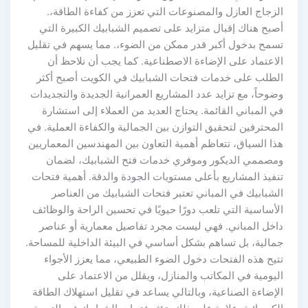
لزجاج العازل والمصنوعات التي تعزز من كفاءة الطاقة،.
صبح هناك إقبال متزايد على تصميم الشبابيك الكبيرة التي
سمح بدخول أكبر قدر ممكن من الضوء،. مما يسهم في تقليل
لاعتماد على الإضاءة الاصطناعية. كما يجب أن نلاحظ أن
لطلب على خدمات فتحات الشبابيك في الكويت أصبح أكثر
وحاً، مع تزايد عدد المشاريع العمرانية الجديدة والتجديدات
 المباني القائمة. يحتاج العديد من العملاء إلى استشارة
محترفين لتحقيق التوازن بين الجمالية والكفاءة العملية. في
ا السياق، تتعاظم أهمية التعاون بين المهندسين المعماريين
مصممي الديكور وموفري خدمات فتح الشبابيك، لضمان
نفيذ المشاريع بأعلى مستويات الجودة والدقة. أهمية فتحات
لشبابيك في المباني تعتبر فتحات الشبابيك من العناصر
أساسية التي تلعب دورًا حيويًا في تحسين الراحة والوظائف
اخل المباني. فهي ليست مجرد تفاصيل معمارية أو عناصر
مالية، بل تساهم بشكل أساسي في البيئة الداخلية للمساحة.
تيح هذه الفتحات دخول الضوء الطبيعي، مما يعزز الأجواء
ليومية في المكاتب والمنازل، ويقلل من الاعتماد على
إضاءة الصناعية، وبالتالي يساعد في تقليل استهلاك الطاقة