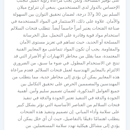
لى توفير المساحة، ولكن يجب مراعاة زاوية الميل لتجنب
لإحساس بالدوار لدى المستخدمين. ينبغي أن تتراوح ميلان
السلم بين 30 و37 درجة، لضمان تحقيق التوازن بين السهولة
الأمان. علاوة على ذلك، الاستثمار في المواد المستخدمة في
اعة الفتحات يعتبر أمراً حاسماً أيضاً. تتطلب فتحات السلالم
ستخدام مواد قوية وقادرة على التحمل، مثل الخرسانة
لمسلحة أو الحديد، حيث تساهم في تعزيز مستوى الأمان
لمقاومة. يجب أن تكون المواد تتماشى مع المعايير الفنية
معتمدة، مما يقلل من مخاطر الانهيارات أو الأضرار التي قد
نتج عن الاستخدام المطول. في ضوء ما سبق، من الضروري
التزام بالمعايير الهندسية لعمل فتحات السلالم. فعدم مراعاة
ذه المعايير يمكن أن يؤدي إلى مخاطر جدية، مما يتطلب من
لمهندسين والمصممين الحرص على تحقيق التكامل بين
ميع العوامل المذكورة، لضمان تصميم سليم وآمن. أهمية
جودة والدقة في التنفيذ تعتبر الجودة والدقة في تنفيذ
تحات السلالم من العناصر الأساسية التي تؤثر بشكل كبير
لى سلامة وأداء المباني. إن تصميم وتنفيذ هذه الفتحات
طلب اهتمامًا دقيقًا بالتفاصيل، حيث أن أي خلل يمكن أن
ؤدي إلى مشاكل هيكلية تهدد سلامة المستعملين. من