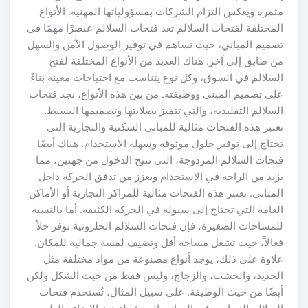
مرة ويعكس التزام الشركات بمسؤولياتها المهنية. الأنواع
مختلفة لفتحات السلالم تعد فتحات السلالم عنصرًا مهمًا في
صميم المباني، حيث تساهم في توفير الوصول الآمن والسهل
 طابق إلى آخر. هناك العديد من الأنواع المختلفة لفتح
لسلالم في السوق، وكل نوع يتناسب مع احتياجات معينة بناءً
لى تصميم المبنى ووظيفته. من بين هذه الأنواع، نجد فتحات
سلالم التقليدية، والتي تتميز بصلابتها وتصميمها البسيط.
تبر هذه الفتحات مثالية للمباني السكنية والتجارية التي
تاج إلى توفير حلول موثوقة وسهلة الاستخدام. هناك أيضًا
تحات السلالم المزدوجة، التي تتيح الدخول من جهتين، مما
زيد من الراحة في الاستخدام ويعزز من تدفق الحركة داخل
مباني. تعتبر هذه الفتحات مثالية للمراكز التجارية أو الأماكن
عامة التي تحتاج إلى سيولة في الحركة الكثيفة. أما بالنسبة
مساحات الصغيرة، فإن فتحات السلالم الحلزونية توفر حلاً
عالاً، حيث تشغل مساحة أقل وتضيف لمسة جمالية للمكان.
لاوة على ذلك، يوجد أنواع مصنوعة من مواد مختلفة مثل
لحديد، والخشب، والزجاج، وليس فقط من حيث الشكل ولكن
يضًا من حيث الوظيفة. على سبيل المثال، تُستخدم فتحات