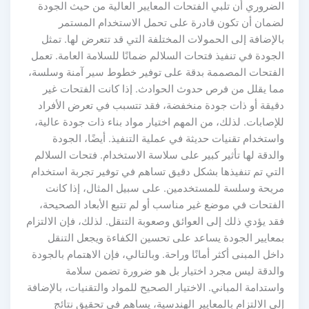
لضروري أن تلبي الفتحات المعايير العالية من حيث الجودة
ضمان أن تكون قادرة على تحمل الاستخدام المستمر
لإضافة إلى الحمولات المختلفة التي قد تتعرض لها. تمثل
جودة في تنفيذ فتحات السلالم ضمانًا للسلامة العامة. تعمل
لفتحات المصممة بدقة على توفير خطوط سير آمنة وسلسة،
ما يقلل من فرص حدوث الحوادث. إذا كانت الفتحات غير
قيقة أو ذات جودة منخفضة، فقد تتسبب في تعرض الأفراد
إصابات. لذلك، من المهم اختيار مواد بناء ذات جودة عالية،
ستخدام تقنيات حديثة في عملية التنفيذ. أيضًا، الجودة
لدقة لها تأثير كبير على سلاسة الاستخدام. فتحات السلالم
لتي تم تنفيذها بشكل دقيق تساهم في توفير تجربة استخدام
ريحة وسلسة للمستخدمين. على سبيل المثال، إذا كانت
لفتحات في موضع غير مناسب أو لم تتبع الأبعاد الصحيحة،
د يؤدي ذلك إلى العوائق وصعوبة التنقل. لذلك، فإن الالتزام
معايير الجودة يساعد على تحسين الكفاءة ويجعل التنقل
خل المبنى أكثر أمانًا وراحة. وبالتالي، فإن الاهتمام بالجودة
الدقة ليس مجرد اختيار بل هو ضرورة تضمن سلامة
ستدامة المباني. الاختيار الصحيح للمواد والتقنيات، بالإضافة
ى الالتزام بالمعايير الهندسية، يساهم في تحقيق نتائج