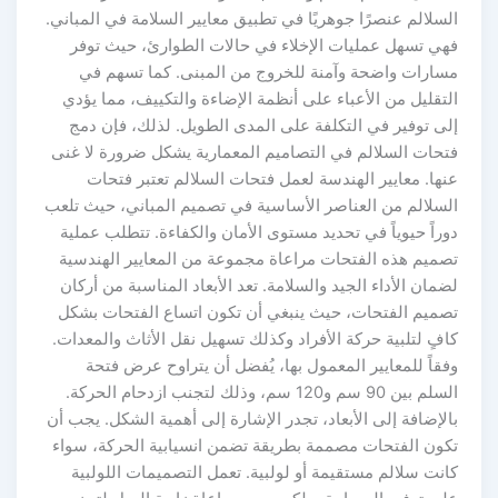
سلالم عنصرًا جوهريًا في تطبيق معايير السلامة في المباني.
هي تسهل عمليات الإخلاء في حالات الطوارئ، حيث توفر
سارات واضحة وآمنة للخروج من المبنى. كما تسهم في
تقليل من الأعباء على أنظمة الإضاءة والتكييف، مما يؤدي
لى توفير في التكلفة على المدى الطويل. لذلك، فإن دمج
تحات السلالم في التصاميم المعمارية يشكل ضرورة لا غنى
نها. معايير الهندسة لعمل فتحات السلالم تعتبر فتحات
لسلالم من العناصر الأساسية في تصميم المباني، حيث تلعب
راً حيوياً في تحديد مستوى الأمان والكفاءة. تتطلب عملية
صميم هذه الفتحات مراعاة مجموعة من المعايير الهندسية
مان الأداء الجيد والسلامة. تعد الأبعاد المناسبة من أركان
صميم الفتحات، حيث ينبغي أن تكون اتساع الفتحات بشكل
فٍ لتلبية حركة الأفراد وكذلك تسهيل نقل الأثاث والمعدات.
قاً للمعايير المعمول بها، يُفضل أن يتراوح عرض فتحة
السلم بين 90 سم و120 سم، وذلك لتجنب ازدحام الحركة.
لإضافة إلى الأبعاد، تجدر الإشارة إلى أهمية الشكل. يجب أن
كون الفتحات مصممة بطريقة تضمن انسيابية الحركة، سواء
انت سلالم مستقيمة أو لولبية. تعمل التصميمات اللولبية