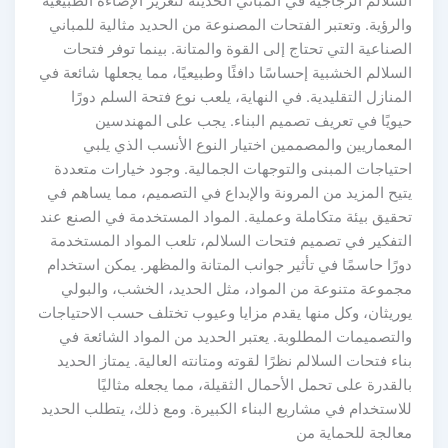
سلالم الزجاجية في المباني الحديثة لتعزيز الإضاءة الطبيعية
لرؤية. وتعتبر الفتحات المصنوعة من الحديد مثالية للمباني
صناعية التي تحتاج إلى القوة والمتانة. بينما توفر فتحات
سلالم الخشبية إحساسًا دافئًا وطبيعيًا، مما يجعلها شائعة في
منازل التقليدية. في النهاية، يلعب نوع فتحة السلم دورًا
يويًا في تعريف تصميم البناء. يجب على المهندسين
لمعماريين والمصممين اختيار النوع الأنسب الذي يلبي
حتياجات المبنى والتوجهات الجمالية. وجود خيارات متعددة
يح المزيد من المرونة والإبداع في التصميم، مما يساهم في
حقيق بيئة متكاملة وعملية. المواد المستخدمة في الصنع عند
لتفكير في تصميم فتحات السلالم، تلعب المواد المستخدمة
رًا حاسمًا في تأثير جوانب المتانة والمظهر. يمكن استخدام
جموعة متنوعة من المواد، مثل الحديد، الخشب، والبولي
وريثان، وكل منها يقدم مزايا وعيوب تختلف حسب الاحتياجات
لتصميمات المطلوبة. يعتبر الحديد من المواد الشائعة في
اء فتحات السلالم نظرًا لقوته ومتانته العالية. يمتاز الحديد
لقدرة على تحمل الأحمال الثقيلة، مما يجعله مثاليًا
استخدام في مشاريع البناء الكبيرة. ومع ذلك، يتطلب الحديد
عالجة للحماية من