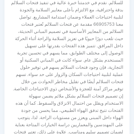
لسلالم. نقدم في خدمتنا خبرة عالية في تنفيذ فتحات السلالم
قة واحترافية، مع الالتزام بأعلى معايير السلامة والجودة
تلبية احتياجات العملاء وضمان استدامة المشاريع. تواصل
معنا 66905753 مقدمة عن فتحات السلالم تُعتبر فتحات
سلالم من المعايير الأساسية في تصميم المباني الحديثة،
ث تلعب دورًا حيويًا في تعزيز السلامة والراحة أثناء الحركة
اخل المرافق. تتميز هذه الفتحات بقدرتها على تسهيل
لوصول إلى مختلف الطوابق، مما يسهم في تحسين تجربة
لمستخدم بشكل عام. سواء كانت في المباني السكنية أو
لتجارية، فإن وجود فتحات السلالم يسهم في توفير حلول
ملية لتلبية احتياجات السكان والزوار على حد سواء. تسهم
تحات السلالم أيضًا في تقليل مخاطر الحوادث من خلال
وفير مراكز آمنة للعجزة والأشخاص ذوي الاحتياجات الخاصة.
ن تصميم فتحات السلالم بشكل ملائم يضمن سهولة
لاستخدام ويقلل من احتمال الانزلاق والسقوط. كما أن هذه
لفتحات تتيح تدفق الهواء الطبيعي، مما يحسن من جودة
هواء داخل المبنى ويعزز من مستويات الراحة. لذا، يتوجب
لى المهندسين والمعماريين دراسة الخيارات المتاحة بعناية
ضمان تصميم سليم ومناسب. علاوة على ذلك، تعتبر فتحات