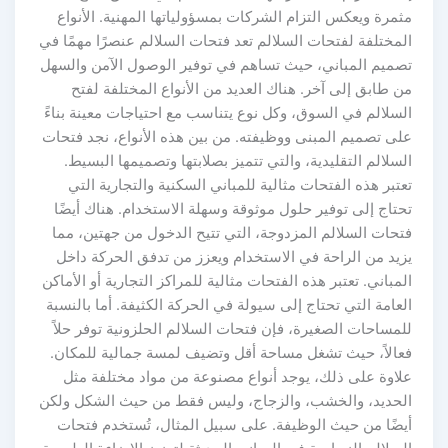
مرة ويعكس التزام الشركات بمسؤولياتها المهنية. الأنواع
مختلفة لفتحات السلالم تعد فتحات السلالم عنصرًا مهمًا في
صميم المباني، حيث تساهم في توفير الوصول الآمن والسهل
 طابق إلى آخر. هناك العديد من الأنواع المختلفة لفتح
لسلالم في السوق، وكل نوع يتناسب مع احتياجات معينة بناءً
لى تصميم المبنى ووظيفته. من بين هذه الأنواع، نجد فتحات
سلالم التقليدية، والتي تتميز بصلابتها وتصميمها البسيط.
تبر هذه الفتحات مثالية للمباني السكنية والتجارية التي
تاج إلى توفير حلول موثوقة وسهلة الاستخدام. هناك أيضًا
تحات السلالم المزدوجة، التي تتيح الدخول من جهتين، مما
زيد من الراحة في الاستخدام ويعزز من تدفق الحركة داخل
مباني. تعتبر هذه الفتحات مثالية للمراكز التجارية أو الأماكن
عامة التي تحتاج إلى سيولة في الحركة الكثيفة. أما بالنسبة
مساحات الصغيرة، فإن فتحات السلالم الحلزونية توفر حلاً
عالاً، حيث تشغل مساحة أقل وتضيف لمسة جمالية للمكان.
لاوة على ذلك، يوجد أنواع مصنوعة من مواد مختلفة مثل
لحديد، والخشب، والزجاج، وليس فقط من حيث الشكل ولكن
يضًا من حيث الوظيفة. على سبيل المثال، تُستخدم فتحات