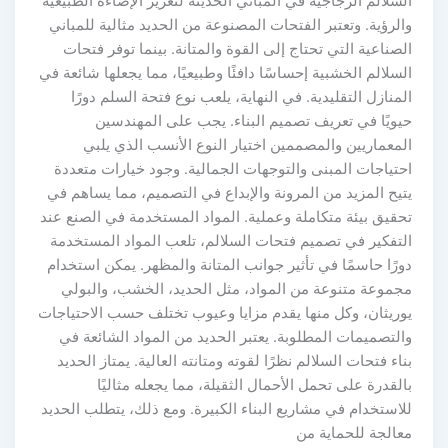
سلالم الزجاجية في المباني الحديثة لتعزيز الإضاءة الطبيعية
لرؤية. وتعتبر الفتحات المصنوعة من الحديد مثالية للمباني
صناعية التي تحتاج إلى القوة والمتانة. بينما توفر فتحات
سلالم الخشبية إحساسًا دافئًا وطبيعيًا، مما يجعلها شائعة في
منازل التقليدية. في النهاية، يلعب نوع فتحة السلم دورًا
يويًا في تعريف تصميم البناء. يجب على المهندسين
لمعماريين والمصممين اختيار النوع الأنسب الذي يلبي
حتياجات المبنى والتوجهات الجمالية. وجود خيارات متعددة
يح المزيد من المرونة والإبداع في التصميم، مما يساهم في
حقيق بيئة متكاملة وعملية. المواد المستخدمة في الصنع عند
لتفكير في تصميم فتحات السلالم، تلعب المواد المستخدمة
رًا حاسمًا في تأثير جوانب المتانة والمظهر. يمكن استخدام
جموعة متنوعة من المواد، مثل الحديد، الخشب، والبولي
وريثان، وكل منها يقدم مزايا وعيوب تختلف حسب الاحتياجات
لتصميمات المطلوبة. يعتبر الحديد من المواد الشائعة في
اء فتحات السلالم نظرًا لقوته ومتانته العالية. يمتاز الحديد
لقدرة على تحمل الأحمال الثقيلة، مما يجعله مثاليًا
استخدام في مشاريع البناء الكبيرة. ومع ذلك، يتطلب الحديد
عالجة للحماية من