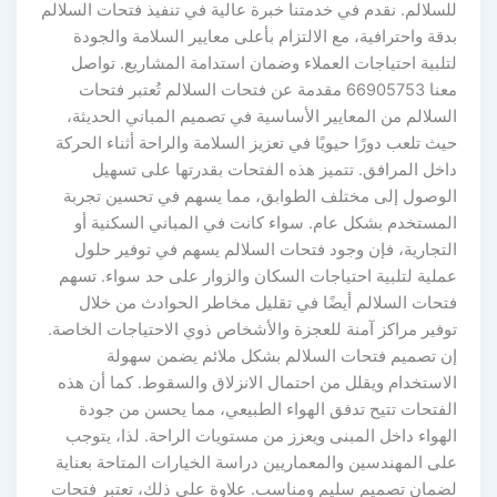
لسلالم. نقدم في خدمتنا خبرة عالية في تنفيذ فتحات السلالم
قة واحترافية، مع الالتزام بأعلى معايير السلامة والجودة
تلبية احتياجات العملاء وضمان استدامة المشاريع. تواصل
معنا 66905753 مقدمة عن فتحات السلالم تُعتبر فتحات
سلالم من المعايير الأساسية في تصميم المباني الحديثة،
ث تلعب دورًا حيويًا في تعزيز السلامة والراحة أثناء الحركة
اخل المرافق. تتميز هذه الفتحات بقدرتها على تسهيل
لوصول إلى مختلف الطوابق، مما يسهم في تحسين تجربة
لمستخدم بشكل عام. سواء كانت في المباني السكنية أو
لتجارية، فإن وجود فتحات السلالم يسهم في توفير حلول
ملية لتلبية احتياجات السكان والزوار على حد سواء. تسهم
تحات السلالم أيضًا في تقليل مخاطر الحوادث من خلال
وفير مراكز آمنة للعجزة والأشخاص ذوي الاحتياجات الخاصة.
ن تصميم فتحات السلالم بشكل ملائم يضمن سهولة
لاستخدام ويقلل من احتمال الانزلاق والسقوط. كما أن هذه
لفتحات تتيح تدفق الهواء الطبيعي، مما يحسن من جودة
هواء داخل المبنى ويعزز من مستويات الراحة. لذا، يتوجب
لى المهندسين والمعماريين دراسة الخيارات المتاحة بعناية
ضمان تصميم سليم ومناسب. علاوة على ذلك، تعتبر فتحات