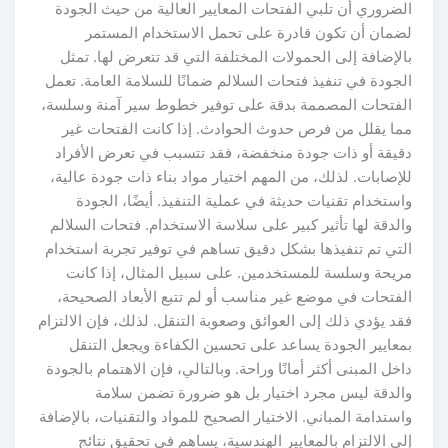
لضروري أن تلبي الفتحات المعايير العالية من حيث الجودة
ضمان أن تكون قادرة على تحمل الاستخدام المستمر
لإضافة إلى الحمولات المختلفة التي قد تتعرض لها. تمثل
جودة في تنفيذ فتحات السلالم ضمانًا للسلامة العامة. تعمل
لفتحات المصممة بدقة على توفير خطوط سير آمنة وسلسة،
ما يقلل من فرص حدوث الحوادث. إذا كانت الفتحات غير
قيقة أو ذات جودة منخفضة، فقد تتسبب في تعرض الأفراد
إصابات. لذلك، من المهم اختيار مواد بناء ذات جودة عالية،
ستخدام تقنيات حديثة في عملية التنفيذ. أيضًا، الجودة
لدقة لها تأثير كبير على سلاسة الاستخدام. فتحات السلالم
لتي تم تنفيذها بشكل دقيق تساهم في توفير تجربة استخدام
ريحة وسلسة للمستخدمين. على سبيل المثال، إذا كانت
لفتحات في موضع غير مناسب أو لم تتبع الأبعاد الصحيحة،
د يؤدي ذلك إلى العوائق وصعوبة التنقل. لذلك، فإن الالتزام
معايير الجودة يساعد على تحسين الكفاءة ويجعل التنقل
خل المبنى أكثر أمانًا وراحة. وبالتالي، فإن الاهتمام بالجودة
الدقة ليس مجرد اختيار بل هو ضرورة تضمن سلامة
ستدامة المباني. الاختيار الصحيح للمواد والتقنيات، بالإضافة
ى الالتزام بالمعايير الهندسية، يساهم في تحقيق نتائج