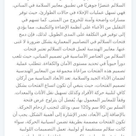
سلالم عنصرًا جوهريًا في تطبيق معايير السلامة في المباني.
هي تسهل عمليات الإخلاء في حالات الطوارئ، حيث توفر
سارات واضحة وآمنة للخروج من المبنى. كما تسهم في
تقليل من الأعباء على أنظمة الإضاءة والتكييف، مما يؤدي
لى توفير في التكلفة على المدى الطويل. لذلك، فإن دمج
تحات السلالم في التصاميم المعمارية يشكل ضرورة لا غنى
نها. معايير الهندسة لعمل فتحات السلالم تعتبر فتحات
لسلالم من العناصر الأساسية في تصميم المباني، حيث تلعب
راً حيوياً في تحديد مستوى الأمان والكفاءة. تتطلب عملية
صميم هذه الفتحات مراعاة مجموعة من المعايير الهندسية
مان الأداء الجيد والسلامة. تعد الأبعاد المناسبة من أركان
صميم الفتحات، حيث ينبغي أن تكون اتساع الفتحات بشكل
فٍ لتلبية حركة الأفراد وكذلك تسهيل نقل الأثاث والمعدات.
قاً للمعايير المعمول بها، يُفضل أن يتراوح عرض فتحة
السلم بين 90 سم و120 سم، وذلك لتجنب ازدحام الحركة.
لإضافة إلى الأبعاد، تجدر الإشارة إلى أهمية الشكل. يجب أن
كون الفتحات مصممة بطريقة تضمن انسيابية الحركة، سواء
انت سلالم مستقيمة أو لولبية. تعمل التصميمات اللولبية