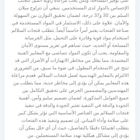
لى توفير المساحة، ولكن يجب مراعاة زاوية الميل لتجنب
لإحساس بالدوار لدى المستخدمين. ينبغي أن تتراوح ميلان
السلم بين 30 و37 درجة، لضمان تحقيق التوازن بين السهولة
الأمان. علاوة على ذلك، الاستثمار في المواد المستخدمة في
اعة الفتحات يعتبر أمراً حاسماً أيضاً. تتطلب فتحات السلالم
ستخدام مواد قوية وقادرة على التحمل، مثل الخرسانة
لمسلحة أو الحديد، حيث تساهم في تعزيز مستوى الأمان
لمقاومة. يجب أن تكون المواد تتماشى مع المعايير الفنية
معتمدة، مما يقلل من مخاطر الانهيارات أو الأضرار التي قد
نتج عن الاستخدام المطول. في ضوء ما سبق، من الضروري
التزام بالمعايير الهندسية لعمل فتحات السلالم. فعدم مراعاة
ذه المعايير يمكن أن يؤدي إلى مخاطر جدية، مما يتطلب من
لمهندسين والمصممين الحرص على تحقيق التكامل بين
ميع العوامل المذكورة، لضمان تصميم سليم وآمن. أهمية
جودة والدقة في التنفيذ تعتبر الجودة والدقة في تنفيذ
تحات السلالم من العناصر الأساسية التي تؤثر بشكل كبير
لى سلامة وأداء المباني. إن تصميم وتنفيذ هذه الفتحات
طلب اهتمامًا دقيقًا بالتفاصيل، حيث أن أي خلل يمكن أن
ؤدي إلى مشاكل هيكلية تهدد سلامة المستعملين. من