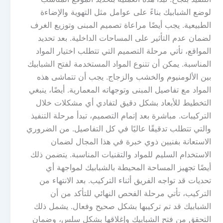
لوضع الشبابيك بناءً على عوامل مثل التهوية والإضاءة
الطبيعية. يجب أيضًا مراعاة تصميم المبنى وتوزيع الغرف
لضمان عدم التأثير على المساحات الداخلية. بعد تحديد
المواقع، تأتي مرحلة التصميم التي تتطلب اختيار المواد
المناسبة. يمكن أن تتنوع المواد المستخدمة لفتح الشبابيك
بين الألومنيوم والخشب والزجاج. يجب أن تتماشى هذه
المواد مع تفاصيل المبنى وتوجهاته المعمارية. أيضًا، ينبغي
التخطيط للأبعاد بشكل دقيق لتفادي أي مشكلات خلال
التركيبات. مباشرة بعد إتمام التصميم، تبدأ مرحلة التنفيذ
والتي تتطلب تدقيقًا عاليًا في كل التفاصيل. من الضروري
الاستعانة بفنيين ذوي خبرة في هذا المجال لضمان
الاستخدام السليم للمواد والتقنيات المناسبة. يتضمن ذلك
أيضًا تجهيز المساحة المحيطة بالشبابيك لمواجهة أي
تحديات قد تواجه الفريق أثناء التركيب. بعد الانتهاء من
التركيب، تأتي مرحلة الفحص النهائي للتأكد من أن
الشبابيك قد تم تركيبها بشكل صحيح وفعال. يشمل ذلك
التحقق من فتح الشبابيك وإغلاقها بشكل سلس، وضمان