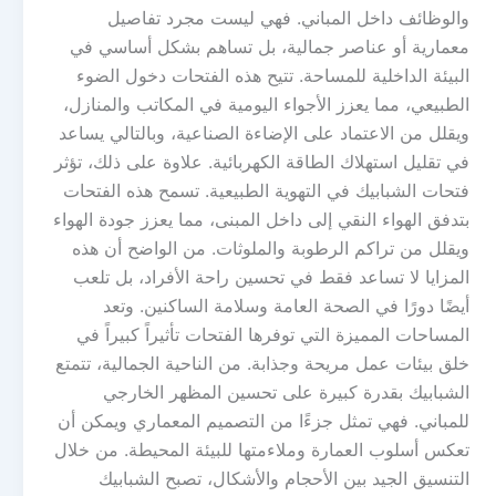
والوظائف داخل المباني. فهي ليست مجرد تفاصيل
معمارية أو عناصر جمالية، بل تساهم بشكل أساسي في
البيئة الداخلية للمساحة. تتيح هذه الفتحات دخول الضوء
الطبيعي، مما يعزز الأجواء اليومية في المكاتب والمنازل،
ويقلل من الاعتماد على الإضاءة الصناعية، وبالتالي يساعد
في تقليل استهلاك الطاقة الكهربائية. علاوة على ذلك، تؤثر
فتحات الشبابيك في التهوية الطبيعية. تسمح هذه الفتحات
بتدفق الهواء النقي إلى داخل المبنى، مما يعزز جودة الهواء
ويقلل من تراكم الرطوبة والملوثات. من الواضح أن هذه
المزايا لا تساعد فقط في تحسين راحة الأفراد، بل تلعب
أيضًا دورًا في الصحة العامة وسلامة الساكنين. وتعد
المساحات المميزة التي توفرها الفتحات تأثيراً كبيراً في
خلق بيئات عمل مريحة وجذابة. من الناحية الجمالية، تتمتع
الشبابيك بقدرة كبيرة على تحسين المظهر الخارجي
للمباني. فهي تمثل جزءًا من التصميم المعماري ويمكن أن
تعكس أسلوب العمارة وملاءمتها للبيئة المحيطة. من خلال
التنسيق الجيد بين الأحجام والأشكال، تصبح الشبابيك