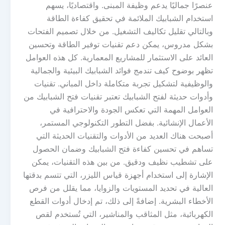
عنصرًا جماليًا يدعم وظيفة المبنى. واقتصاديًا، يسهم
استخدام الشبابيك الملائمة في تحقيق كفاءة الطاقة
وبالتالي تقليل تكاليف التشغيل. من خلال تصميم الفتحات
بشكل مدروس، يمكن دعم تقنيات توفير الطاقة وتحسين
العائد على الاستثمار للمشاريع المعمارية. كل هذه العوامل
تظهر بوضوح كيف تندمج فوائد الشبابيك البيئية والجمالية
والوظيفية لتشكيل تجربة متكاملة داخل المباني. تقنيات
وأدوات حديثة لفتح الشبابيك تعتبر تقنيات فتح الشبابيك من
العوامل المهمة التي تعكس الجودة والاحترافية في
الأعمال الإنشائية. بفضل التطور التكنولوجي المستمر،
أصبحت هناك العديد من الأدوات والتقنيات الحديثة التي
تساهم في تحسين كفاءة فتح الشبابيك وضمان الحصول
على تشطيب نظيف ودقيق. من بين هذه التقنيات، يمكن
الإشارة إلى استخدام أجهزة قياس الليزر، التي تتسم بدقتها
العالية في تحديد المستويات والزوايا، مما يقلل من فرص
الأخطاء البشرية. إضافةً إلى ذلك، تم إدخال أدوات القطع
الكهربائية، مثل المثاقب والمناشير، التي تُستخدم لقص