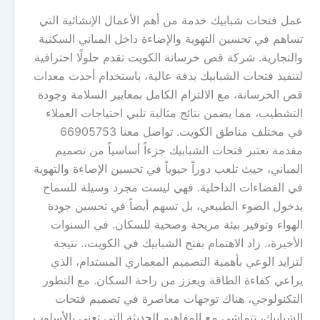
عمل فتحات شبابيك خدمة من أهم الأعمال الإنشائية التي
تساهم في تحسين التهوية والإضاءة داخل المباني السكنية
والتجارية. شركة قص خرسانة الكويت تقدم حلولًا احترافية
لتنفيذ فتحات الشبابيك بدقة عالية، باستخدام أحدث معدات
قص الخرسانة، مع الالتزام الكامل بمعايير السلامة وجودة
التشطيب، مما يضمن نتائج مثالية تلبي احتياجات العملاء
في مختلف مناطق الكويت. تواصل معنا 66905753
مقدمة تعتبر فتحات الشبابيك جزءاً أساسياً من تصميم
المباني، حيث تلعب دوراً حيوياً في تحسين الإضاءة والتهوية
في الفضاءات الداخلية. فهي ليست مجرد وسيلة للسماح
بدخول الضوء الطبيعي، بل تسهم أيضاً في تحسين جودة
الهواء وتوفير بيئة مريحة وصحية للسكان. في السنوات
الأخيرة،. زاد الاهتمام بفتح الشبابيك في الكويت،. نتيجة
لتزايد الوعي بأهمية التصميم المعماري المستدام، الذي
يراعي كفاءة الطاقة ويعزز من راحة السكان. مع التطور
التكنولوجي، هناك توجهات معاصرة في تصميم فتحات
الشبابيك، تتماشى مع المفاهيم الحديثة التي تعنى بالأسلوب