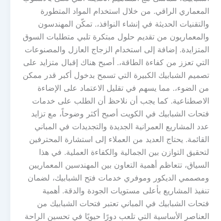
المعماري الراقي. من خلال استخدام المواد المتطورة
والتقنيات الحديثة في إنشاء النوافذ،. تمكّن المهندسون
والمعماريون من تقديم حلول مبتكرة تلبي متطلبات السوق
المتزايدة. إضافة إلى استخدام الزجاج العازل والمصنوعات
التي تعزز من كفاءة الطاقة،. أصبح هناك إقبال متزايد على
تصميم الشبابيك الكبيرة التي تسمح بدخول أكبر قدر ممكن
من الضوء،. مما يسهم في تقليل الاعتماد على الإضاءة
الاصطناعية. كما يجب أن نلاحظ أن الطلب على خدمات
فتحات الشبابيك في الكويت أصبح أكثر وضوحاً، مع تزايد
عدد المشاريع العمرانية الجديدة والتجديدات في المباني
القائمة. يحتاج العديد من العملاء إلى استشارة المحترفين
لتحقيق التوازن بين الجمالية والكفاءة العملية. في هذا
السياق، تتعاظم أهمية التعاون بين المهندسين المعماريين
ومصممي الديكور وموفري خدمات فتح الشبابيك، لضمان
تنفيذ المشاريع بأعلى مستويات الجودة والدقة. أهمية
فتحات الشبابيك في المباني تعتبر فتحات الشبابيك من
العناصر الأساسية التي تلعب دورًا حيويًا في تحسين الراحة