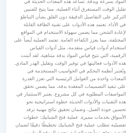
المواد بسرعة وبدقة. تساعد هذه المعدات الحديثة في
تقليل الوقت المستغرق أثناء العملية، مما يتيح للفنيين
التركيز على التفاصيل الدقيقة دون القلق بشأن التباطؤ
في الأداء. تعتمد هذه الأدوات على تقنية الطاقة القابلة
لإعادة الشحن مما يضمن سهولة الاستخدام في المواقع
المختلفة، مما يعزز الكفاءة العامة. تعتمد العملية أيضاً على
استخدام أدوات قياس متقدمة، مثل أدوات القياس
الرقمية، التي تتيح قياس المواد بدقة متناهية. لقد أثبتت
هذه الأدوات فعاليتها في توفير الوقت وتقليل الهدر المادي.
وتُعتبر أنظمة التحكم في الحواسيب المستخدمة في
المعدات واحدة من العوامل الرئيسية التي تعزز القدرة
على تنفيذ التصميمات المعقدة بدقة، مما يضمن تحقق
المواصفات المطلوبة في كل مشروع. يعتبر الاستثمار في
هذه التقنيات والأدوات الحديثة خطوة استراتيجية نحو
تحسين جودة العمل، وضمان تحقيق نتائج مهنية ترفد
الأسواق بخدمات مميزة. عملية فتح الشبابيك: خطوات
تفصيلية تتطلب عملية فتح الشبابيك تخطيطًا دقيقًا لضمان
التنفيذ بنجاح. تبدأ هذه العملية بتحديد الموقع المناسب