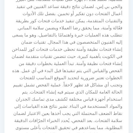
الجي بي إس، لضمان نتائج دقيقة تساعد الفنيين في تنفيذ
عمال الفتحات دون تفكير أو تخمين. بفضل تلك الأدوات
التقنيات المتقدمة، يمكن تنفيذ خدمات فتحات كور بطريقة
ّالة وآمنة، مما يحقق رضا العملاء ويضمن سلامة المباني.
تطلب هذه العمليات خبرة واهتمامًا بالتفاصيل، وهو ما يسعى
ليه الفنيون المتخصصون في هذا المجال. تقنيات ضمان
نشاء فتحات نظيفة وآمنة تحظى خدمات فتحات كور للمداخن
ي الكويت بأهمية كبيرة، حيث تتضمن تقنيات متقدمة لضمان
نشاء فتحات نظيفة وآمنة. تبدأ العملية بخطوات دقيقة من
لفحص والقياس التي يتم تنفيذها قبل البدء في أي عمل. هذه
لخطوات تعتبر ضرورية لتحديد الموقع المناسب للفتحات
تجنب أي مشاكل قد تظهر لاحقاً. عملية الفحص تشمل تقييم
حالة العامة للمكان الذي سيتم فيه إنشاء الفتحات. يتم
ستخدام أجهزة قياس مختلفة لكشف مدى تماسك الجدران
لمواد المستخدمة في البناء. تشير نتائج هذه القياسات إلى
قاط الضعف المحتملة التي يجب أخذها بعين الاعتبار لضمان
امة الفتحات. بعد الفحص، يُحدد الخبراء الجرّافات الدقيقة
لمطلوبة، مما يساعدهم في تحقيق الفتحات بأعلى مستوى