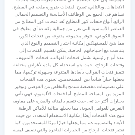
لاتجاهات. وبالتالي، تصبح الفتحات ضرورة ملحة في المطبخ،
ساهم في الجمع بين الوظائف الأساسية والتصميم الجمالي
رائع. أنواع فتحات كور المطابخ تُعد فتحات كور المطابخ من
لعناصر الأساسية التي تعزز من جمالية وكفاءة أي مطبخ. في
لسوق الكويتي،. تتوفر مجموعة متنوعة من فتحات الكور،
ا يتيح للمستهلكين إمكانية اختيار التصميم والنوع الذي
تناسب مع احتياجاتهم الخاصة. يمكن تقسيم الفتحات إلى
دة أنواع رئيسية تشمل فتحات القوالب، فتحات الألمنيوم،.
فتحات الزجاج،. حيث يتم استخدام كل مادة لأغراض مختلفة.
ميز فتحات القوالب بأبعادها المتنوعة وسهولة تركيبها، مما
علها خياراً شائعاً بين المستخدمين. تحتوي هذه الفتحات
لى تصميمات مخصصة تسمح بالتخلص من الفوضى وتوفير
لمزيد من المساحة للمطبخ. أما فتحات الألمنيوم، فهي تأتي
يارات أكثر حداثة،. حيث تتسم بالمتانة والقدرة على مقاومة
تعرض للعوامل الجوية، مما يجعلها مثالية للأماكن الرطبة.
يح هذه الفتحات أيضًا إمكانية الاستخدام المتعدد، من حيث
أبعاد والتصميمات، مما يجعلها خيارًا مرنًا للمستخدمين. كما
عتبر فتحات الزجاج من الخيارات الفاخرة والتي تضيف لمسة