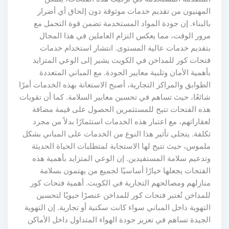
لمهنيون من تقديم خدمات موثوقة دون إلحاق أي أضرار
البناء. إن جودة المواد المستخدمة تضمن قوة التحمل مع
رور الوقت، مما يعكس التزام العاملين في هذا المجال
تقديم خدمات عالية المستوى. انتشار استخدام خدمات
تحات كور للمداخن في الكويت يشير إلى الوعي المتزايد
همية الأمان وتلبية معايير الجودة. مع المباني المتعددة
طوابق والمراكز التجارية، أصبح الاستعانة بهذه الخدمات أمرًا
ائعًا، حيث تساهم في تحسين معايير السلامة. كما أن تقويات
ذه الفتحات تتيح للمستثمرين الحصول على قيمة مضافة
قاراتهم، مع اعتبار هذه الخدمات استثمارًا بدلاً من مجرد
كلفة. يتجلى تأثير هذا النوع من الخدمات على المباني بشكل
لموس، حيث تتيح لها الاستجابة لمتطلبات الحياة الحديثة
تدعيم سلامة المستفيدين. إن الوعي المتزايد بأهمية هذه
فتحات يجعلها خيارًا أساسيًا لجميع من يهتمون بسلامة
نازلهم ومصالحهم التجارية في الكويت. أهمية فتحات كور
مداخن تُعتبر فتحات كور للمداخن عنصرًا حيويًا لتحسين
تهوية داخل المباني سواء كانت سكنية أو تجارية. إن التهوية
جيدة تساهم في تعزيز جودة الهواء المتداول داخل الأماكن