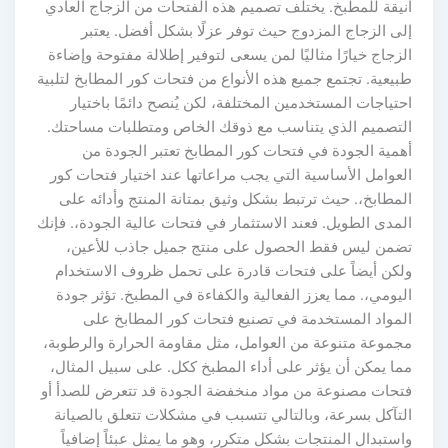
نيقة للمطبخ. يختلف تصميم هذه الفتحات من الزجاج العادي
لى الزجاج المزدوج حيث توفر عزلًا بشكل أفضل. يعتبر
زجاج خيارًا مثاليًا لمن يسعى لتوفير إطلالة مفتوحة وإضاءة
يعية. تجتمع جميع هذه الأنواع من فتحات كور المطابخ لتلبية
تياجات المستخدمين المختلفة، لكن يُنصح دائمًا باختيار
لتصميم الذي يتناسب مع ذوقك الخاص ومتطلبات مساحتك.
همية الجودة في فتحات كور المطابخ تعتبر الجودة من
لعوامل الأساسية التي يجب مراعاتها عند اختيار فتحات كور
مطابخ،. حيث ترتبط بشكل وثيق بمتانة المنتج وأدائه على
لمدى الطويل. فعند الاستثمار في فتحات عالية الجودة،. فإنك
ضمن ليس فقط الحصول على منتج جميل جاذب للأعين،
لكن أيضاً على فتحات قادرة على تحمل ظروف الاستخدام
يومي،. مما يعزز الفعالية والكفاءة في المطبخ. تؤثر جودة
لمواد المستخدمة في تصنيع فتحات كور المطابخ على
جموعة متنوعة من العوامل، مثل مقاومة الحرارة والرطوبة،
ما يمكن أن يؤثر على أداء المطبخ ككل. على سبيل المثال،
تحات مصنوعة من مواد منخفضة الجودة قد تتعرض للصدأ أو
لتآكل بسرعة، وبالتالي تتسبب في مشكلات تتعلق بالصيانة
ستبدال المنتجات بشكل متكرر، وهو ما يمثل عبئاً إضافياً