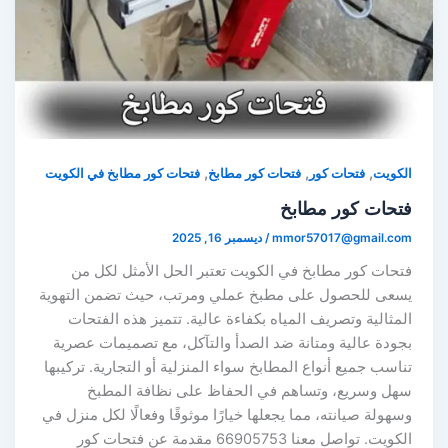
,
,
,
كويت
فتحات كور
فتحات كور مطابخ
فتحات كور مطابخ في الكويت
تحات كور مطابخ
mmor57017@gmail.co
/
ديسمبر 16, 2025
تحات كور مطابخ في الكويت تعتبر الحل الأمثل لكل من
سعى للحصول على مطبخ عملي ومرتب، حيث تضمن التهوية
مثالية وتصريف المياه بكفاءة عالية. تتميز هذه الفتحات
جودة عالية ومتانة ضد الصدأ والتآكل، مع تصميمات عصرية
اسب جميع أنواع المطابخ سواء المنزلية أو التجارية. تركيبها
هل وسريع، وتساهم في الحفاظ على نظافة المطبخ
هولة صيانته، مما يجعلها خيارًا موثوقًا وفعالًا لكل منزل في
الكويت. تواصل معنا 66905753 مقدمة عن فتحات كور