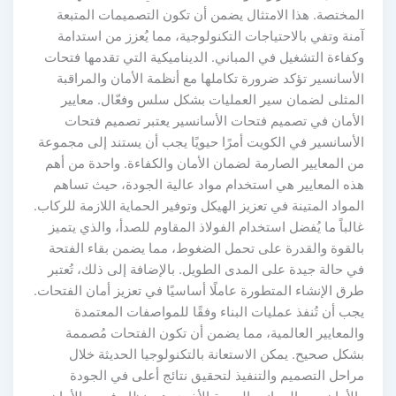
لمختصة. هذا الامتثال يضمن أن تكون التصميمات المتبعة
نة وتفي بالاحتياجات التكنولوجية، مما يُعزز من استدامة
فاءة التشغيل في المباني. الديناميكية التي تقدمها فتحات
أسانسير تؤكد ضرورة تكاملها مع أنظمة الأمان والمراقبة
لمثلى لضمان سير العمليات بشكل سلس وفعّال. معايير
لأمان في تصميم فتحات الأسانسير يعتبر تصميم فتحات
لأسانسير في الكويت أمرًا حيويًا يجب أن يستند إلى مجموعة
ن المعايير الصارمة لضمان الأمان والكفاءة. واحدة من أهم
ذه المعايير هي استخدام مواد عالية الجودة، حيث تساهم
مواد المتينة في تعزيز الهيكل وتوفير الحماية اللازمة للركاب.
لباً ما يُفضل استخدام الفولاذ المقاوم للصدأ، والذي يتميز
القوة والقدرة على تحمل الضغوط، مما يضمن بقاء الفتحة
 حالة جيدة على المدى الطويل. بالإضافة إلى ذلك، تُعتبر
ق الإنشاء المتطورة عاملًا أساسيًا في تعزيز أمان الفتحات.
ب أن تُنفذ عمليات البناء وفقًا للمواصفات المعتمدة
المعايير العالمية، مما يضمن أن تكون الفتحات مُصممة
شكل صحيح. يمكن الاستعانة بالتكنولوجيا الحديثة خلال
راحل التصميم والتنفيذ لتحقيق نتائج أعلى في الجودة