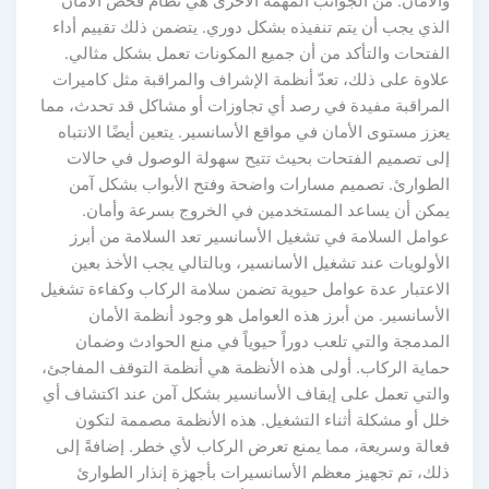
الأمان. من الجوانب المهمة الأخرى هي نظام فحص الأمان
لذي يجب أن يتم تنفيذه بشكل دوري. يتضمن ذلك تقييم أداء
لفتحات والتأكد من أن جميع المكونات تعمل بشكل مثالي.
لاوة على ذلك، تعدّ أنظمة الإشراف والمراقبة مثل كاميرات
لمراقبة مفيدة في رصد أي تجاوزات أو مشاكل قد تحدث، مما
زز مستوى الأمان في مواقع الأسانسير. يتعين أيضًا الانتباه
لى تصميم الفتحات بحيث تتيح سهولة الوصول في حالات
لطوارئ. تصميم مسارات واضحة وفتح الأبواب بشكل آمن
مكن أن يساعد المستخدمين في الخروج بسرعة وأمان.
وامل السلامة في تشغيل الأسانسير تعد السلامة من أبرز
أولويات عند تشغيل الأسانسير، وبالتالي يجب الأخذ بعين
لاعتبار عدة عوامل حيوية تضمن سلامة الركاب وكفاءة تشغيل
أسانسير. من أبرز هذه العوامل هو وجود أنظمة الأمان
لمدمجة والتي تلعب دوراً حيوياً في منع الحوادث وضمان
ماية الركاب. أولى هذه الأنظمة هي أنظمة التوقف المفاجئ،
التي تعمل على إيقاف الأسانسير بشكل آمن عند اكتشاف أي
لل أو مشكلة أثناء التشغيل. هذه الأنظمة مصممة لتكون
عالة وسريعة، مما يمنع تعرض الركاب لأي خطر. إضافةً إلى
لك، تم تجهيز معظم الأسانسيرات بأجهزة إنذار الطوارئ