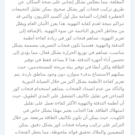
لمغلقة، مما ينعكس بشكل إيجابي على صحة السكان. عن
ريق تركيب فتحات كور بشكل صحيح، يمكن تقليل التجمعات
لخطيرة للغازات السامة مثل أول أكسيد الكربون، والتي قد
راكم نتيجة لعدم كفاية التهوية. هذا يعزز الأمان العام ويقلل
ن مخاطر الحريق الناجمة عن سوء التهوية. بالإضافة إلى
عزيز التهوية، تساهم فتحات كور في زيادة كفاءة أنظمة
لتدفئة والتهوية. فعندما تكون فتحات التصريف مصممة بشكل
ناسب، تساهم في توزيع الحرارة بشكل فعال، مما يؤدي إلى
سين أداء أجهزة التدفئة. هذا لا يساعد فقط في توفير
لطاقة ولكن أيضًا في توفير بيئة مريحة للمستخدمين، حيث
مكنهم الاستمتاع بدفء متوازن دون وجود مناطق باردة. يتم
زيز كفاءة الأنظمة بشكل أكبر من خلال الصيانة الدورية
التأكد من عدم انسداد الفتحات. يساهم استخدام فتحات كور
لمداخن في تقليل تكاليف التشغيل على المدى الطويل، حيث
 أنظمة التدفئة والتهوية الأكثر كفاءة تعمل على تقليل
ستهلاك الطاقة. هذا الجانب يعتبر مهمًا بشكل خاص في
لكويت، حيث يمكن أن تكون تكاليف الطاقة مرتفعة. من خلال
لتركيز على تركيب وصيانة فتحات كور بشكل دقيق، يمكن
لمقيمين والملاك تحقيق فوائد ملحوظة، مما يجعل الفتحات