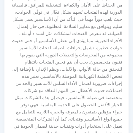
 الحفاظ على الأمان والكفاءة التشغيلية للمرافق. فالصيانة
لدورية لهذه الفتحات تُسهم بشكل فعّال في توقّي الحوادث،
يث تلعب دوراً مهماً في التأكد من أن الأسانسير يعمل بشكل
ليم ويتوافق مع معايير السلامة المطلوبة. في حال إهمال
لصيانة، قد تتعرض الفتحات لمشكلات مثل انسداد أو تلف
لأجزاء الحيوية، مما يؤدي إلى تعطل الأسانسير أو حتى حدوث
وادث خطيرة. تشمل إجراءات الصيانة لفحات الأسانسير
جموعة من الفحوصات والتعديلات الدورية التي يقوم بها
نيون متخصصون. يجب أن يتم فحص الفتحات بانتظام
تحقق من حالة الأبواب، والآليات، ونظم الإنذار، بالإضافة إلى
ص الأنظمة الكهربائية الموصلة بالأسانسير. تعتبر هذه
جراءات ضرورية لضمان الأداء السلس للأسانسير والحد من
حتمالات حدوث الأعطال. من المهم التعاقد مع شركات
تخصصة في صيانة الأسانسير، حيث إن هذه الشركات تمثل
لخيار الأفضل للحصول على الخدمة المناسبة. فهي توفر
راء مؤهلين يتمتعون بالمعرفة والخبرة اللازمة للتعامل مع
ميع أنواع الأسانسير وفتحاته. كما أن الشركات المتخصصة
عمل على استخدام أدوات وتقنيات حديثة لضمان الجودة في