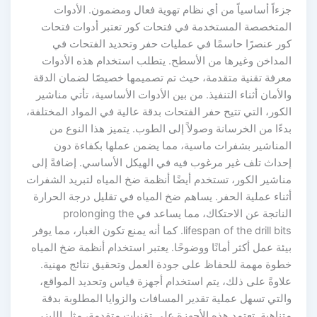
زءاً أساسياً من أي نظام تهوية فعال ومضمون. الأدوات
لمتخصصة المستخدمة في فتحات كور تعتبر أدوات فتحات
ور عنصرًا حاسمًا في عمليات حفر وتحديد الفتحات في
لمداخن وغيرها من الأسطح. يتطلب استخدام هذه الأدوات
عرفة تقنية متقدمة، حيث تم تصميمها خصيصًا لضمان الدقة
لأمان أثناء التنفيذ. من بين الأدوات الأساسية، تأتي مناشير
كور، التي تتيح حفر الفتحات بدقة عالية في المواد المختلفة،
ءًا من الخرسانة وصولاً إلى الطوب. يتميز هذا النوع من
لمناشير بشفرات ماسية، مما يضمن عملها بكفاءة دون
حداث تلف غير مرغوب فيه في الهيكل الأساسي. إضافةً إلى
ناشير الكور، تستخدم أيضًا أنظمة ضخ المياه لتبريد الشفرات
ناء عملية الحفر. يساهم ضخ المياه في تقليل درجة الحرارة
الناتجة عن الاحتكاك، مما يساعد في prolonging the
lifespan of the drill bits. كما أنه يمنع تكون الغبار، مما يوفر
ئة عمل أكثر أمانًا ووضوحًا. يعتبر استخدام أنظمة ضخ المياه
طوة مهمة للحفاظ على جودة العمل وتحقيق نتائج مهنية.
لاوةً على ذلك، يتم استخدام أجهزة قياس وتحديد المواقع،
لتي تسهل عملية تقدير المسافات والزوايا المطلوبة بدقة
ناهية. تعتمد هذه الأجهزة على تقنيات متقدمة، مثل الليزر