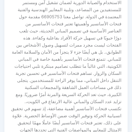
لاستخدام والصيانة الدورية لضمان تشغيل آمن ومستمر
مستفيدين من المصاعد، وتلبية المعايير الهندسية والفنية
المعتمدة في الدولة. تواصل معنا 66905753 مقدمة حول
تحات الأسانسير وأهميتها تعتبر فتحات الأسانسير من
لعناصر الأساسية في تصميم المباني الحديثة، حيث تلعب
رًا حيويًا في تسهيل حركة الأفراد بفاعلية وكفاءة. هذه
لفتحات ليست مجرد ممرات لتسهيل وصول الأشخاص بين
طوابق،. بل هي أيضًا جزء لا يتجزأ من الأمان والسلامة العامة
لمباني. تتمتع فتحات الأسانسير بأهمية خاصة في المباني
كويتية، التي غالباً ما تتطلب تصاميم مبتكرة تلبي احتياجات
لسكان والزوار. تساهم فتحات الأسانسير في تحسين تجربة
لتنقل داخل المباني، مما يوفر الراحة للمستخدمين. يتجلى
لك في مساحات العمل الشاهقة والمجمعات السكنية
كبيرة، حيث تعد الحركة السريعة والمرنة أمرًا ضروريًا. ومع
ايد عدد السكان والمباني عالية الارتفاع في الكويت،.
كتسب فتحات الأسانسير أهمية مضاعفة، إذ تسهم في تحقيق
نسيابية الحركة وتوفير الوقت ضمن الأوساط الحضرية. علاوة
ى ذلك، تعتبر فتحات الأسانسير أيضًا عاملًا مهمًا لتحقيق
امتثال للمعايير والمواصفات الفنية التي تحددها الجهات