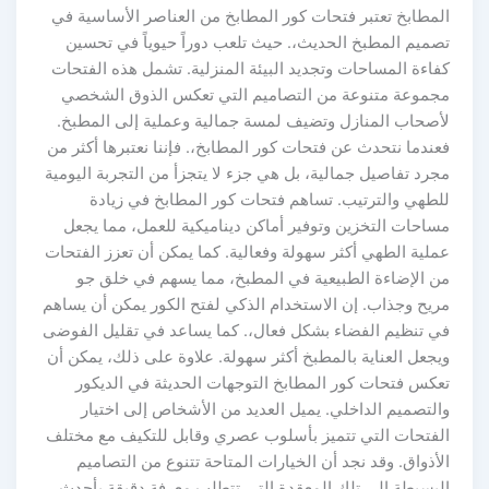
لمطابخ تعتبر فتحات كور المطابخ من العناصر الأساسية في
صميم المطبخ الحديث،. حيث تلعب دوراً حيوياً في تحسين
فاءة المساحات وتجديد البيئة المنزلية. تشمل هذه الفتحات
جموعة متنوعة من التصاميم التي تعكس الذوق الشخصي
أصحاب المنازل وتضيف لمسة جمالية وعملية إلى المطبخ.
ندما نتحدث عن فتحات كور المطابخ،. فإننا نعتبرها أكثر من
رد تفاصيل جمالية، بل هي جزء لا يتجزأ من التجربة اليومية
لطهي والترتيب. تساهم فتحات كور المطابخ في زيادة
ساحات التخزين وتوفير أماكن ديناميكية للعمل، مما يجعل
ملية الطهي أكثر سهولة وفعالية. كما يمكن أن تعزز الفتحات
ن الإضاءة الطبيعية في المطبخ، مما يسهم في خلق جو
ريح وجذاب. إن الاستخدام الذكي لفتح الكور يمكن أن يساهم
ي تنظيم الفضاء بشكل فعال،. كما يساعد في تقليل الفوضى
يجعل العناية بالمطبخ أكثر سهولة. علاوة على ذلك، يمكن أن
عكس فتحات كور المطابخ التوجهات الحديثة في الديكور
التصميم الداخلي. يميل العديد من الأشخاص إلى اختيار
لفتحات التي تتميز بأسلوب عصري وقابل للتكيف مع مختلف
أذواق. وقد نجد أن الخيارات المتاحة تتنوع من التصاميم
لبسيطة إلى تلك المعقدة التي تتطلب معرفة دقيقة بأحدث