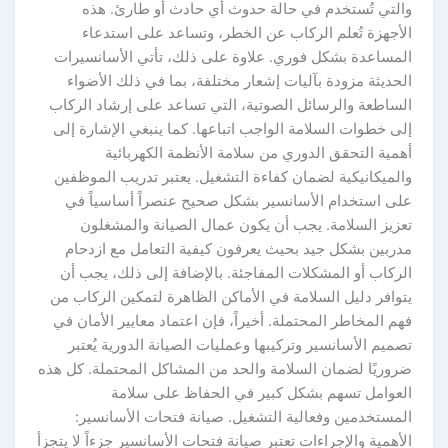
التي تُستخدم في حالة حدوث أي حادث أو طارئ. هذه
لأجهزة تُعلم الركاب عن الخطر، وتساعد على استدعاء
لمساعدة بشكل فوري. علاوة على ذلك، تأتي الأسانسيرات
حديثة مزودة بآليات إشعار مختلفة، بما في ذلك الأضواء
لساطعة والرسائل الصوتية، التي تساعد على إرشاد الركاب
ى خطوات السلامة الواجب اتباعها. كما ينبغي الإشارة إلى
مية التحقق الدوري من سلامة الأنظمة الكهربائية
الميكانيكية لضمان كفاءة التشغيل. يعتبر تدريب الموظفين
لى استخدام الأسانسير بشكل صحيح عنصراً أساسياً في
عزيز السلامة. يجب أن يكون عمال الصيانة والمشغلون
دربين بشكل جيد بحيث يعرفون كيفية التعامل مع ازدحام
لركاب أو المشكلات المفاجئة. بالإضافة إلى ذلك، يجب أن
توافر دليل السلامة في الأماكن الظاهرة لتمكين الركاب من
م المخاطر المحتملة. أخيراً، فإن اعتماد معايير الأمان في
ميم الأسانسير وتركيبها وعمليات الصيانة الدورية يُعتبر
روريًا لضمان السلامة والحد من المشاكل المحتملة. كل هذه
لعوامل تسهم بشكل كبير في الحفاظ على سلامة
لمستخدمين وفعالية التشغيل. صيانة فتحات الأسانسير:
أهمية والإجراءات تعتبر صيانة فتحات الأسانسير جزءاً لا يتجزأ