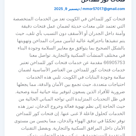
mmor57017@gmail.co
/
ديسمبر 9, 2025
تحات كور للمداخن في الكويت تعد من الخدمات المتخصصة
لتي تعتمد على معدات حديثة لضمان عمل فتحات دقيقة
آمنة داخل الجدران أو الأسقف دون التسبب بأي تلف، حيث
م تنفيذها باحترافية عالية لتأمين ممرات المداخن وتهويتها
لشكل الصحيح بما يتوافق مع معايير السلامة وجودة البناء
ي مختلف المنشآت السكنية والتجارية. تواصل معنا
66905753 مقدمة عن خدمات فتحات كور للمداخن تعتبر
دمات فتحات كور للمداخن من العناصر الأساسية لضمان
لامة وجودة البنايات في الكويت. تلبي هذه الخدمات
تياجات متعددة، حيث تجمع بين الأمان والدقة، مما يجعلها
ورية للأفراد الذين يسعون لتوفير بيئة حياتية آمنة وصحية.
 ظل التحديات المتزايدة التي تواجه المباني الحالية من
يث الحاجة إلى نظم تهوية فعالة وخروج الدخان، تبرز هذه
لخدمات كحلول فاعلة لا غنى عنها. إن فتحات كور للمداخن
وفر تحكمًا في تدفق الهواء والدخان، مما يحسن من مستوى
أمان داخل المرافق السكنية والتجارية. وبفضل التقنيات
لمتقدمة المستخدمة في تركيب هذه الفتحات، يتمكن