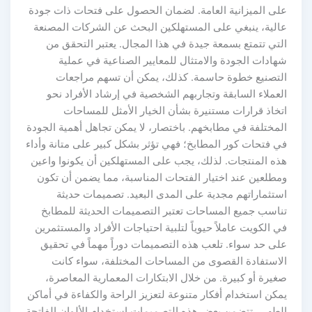
لى الميزانية العامة. لضمان الحصول على فتحات ذات جودة
الية، ينبغي على المستهلكين البحث عن الشركات المصنعة
لتي تتمتع بسمعة جيدة في هذا المجال. يعتبر التحقق من
هادات الجودة والامتثال للمعايير الصناعية في عملية
لتصنيع خطوة حاسمة. كذلك، يمكن أن تسهم مراجعات
عملاء السابقة وتجاربهم الشخصية في إرشاد الأفراد نحو
تخاذ قرارات مستنيرة بشأن الخيار الأمثل للمساحات
لمختلفة في مطابخهم. باختصار، لا يمكن تجاهل أهمية الجودة
ي فتحات كور المطابخ؛ فهي تؤثر بشكل كبير على متانة وأداء
ذه المنتجات. لذلك، يجب على المستهلكين أن يكونوا واعين
مطلعين عند اختيار الفتحات المناسبة، مما يضمن أن تكون
ستثماراتهم مجدية على المدى البعيد. تصميمات حديثة
ناسب جميع المساحات تعتبر التصميمات الحديثة للمطابخ
 الكويت عاملاً حيوياً لتلبية احتياجات الأفراد والمستثمرين
لى حد سواء. تلعب هذه التصميمات دوراً مهماً في تحقيق
لاستفادة القصوى من المساحات المختلفة، سواء كانت
يرة أو كبيرة. من خلال الابتكارات المعمارية المعاصرة،
كن استخدام أفكار متنوعة لتعزيز الراحة والكفاءة في أماكن
لطهي. تتضمن بعض هذه التصميمات استخدام الألوان الفاتحة