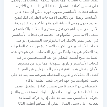
نفيذ عمليات الصيانة، مما يضمن سلامة المستخدمين ويعمل
لى تحسين كفاءة التشغيل. إضافةً إلى ذلك، فإن الالتزام
صيانة فتحات الأسانسير بصورة دورية يمكن أن يمدد عمر
أسانسير ويقلل من تكاليف الإصلاحات الطارئة. لذا، يُنصح
حديد جدول زمني للصيانة الدورية والتأكد من تنفيذه بدقة،
لأمر الذي سيساهم في تعزيز مستوى السلامة والكفاءة في
شغيل الأسانسير. التكنولوجيا الحديثة في فتحات الأسانسير
ي عصر يتميز بالابتكارات التكنولوجية المستمرة، تواصل
تحات الأسانسير في الكويت الاستفادة من أحدث التطورات.
د التحكم عن بعد واحدًا من أبرز التقدمات التي شهدتها هذه
لصناعة. تتيح أنظمة التحكم عن بعد للمستخدمين مراقبة
تحات الأسانسير وإدارتها بسهولة، مما يزيد من مستوى
لأمان. بفضل هذه التقنية، يمكن للمسؤولين عن الصيانة
شف المشكلات والعيوب المحتملة بسرعة، مما يساعد على
جنب الحوادث. من جهة أخرى، تلعب أنظمة الذكاء
لاصطناعي دورًا جوهريًا في تحسين كفاءة التشغيل. تعتمد
ذه الأنظمة على البيانات لتحليل سلوك المستخدمين والتنبؤ
حركة الأسانسير، مما يساعد على إدارة حركة المصاعد
فعالية. على سبيل المثال، يمكن أن تساهم أنظمة الذكاء