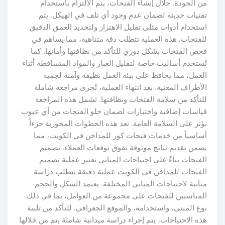
 الجودة. خلال إنشاء الفتحات، يتم الالتزام باستخدام
قنيات حديثة لضمان عدم وجود أي تلف في الهيكل. يتم
تخدام أدوات مثلى تقليل الاهتزاز ولتحديد العمق الدقيق
لفتحات. هذه العملية تتطلب دقة متناهية، مما يساهم في
حص الفتحات بشكل دوري للتأكد من نظافتها وأمانها. كما
ستخدم أساليب خاصة لتقليل الغبار والمواد المتساقطة أثناء
لعمل، مما يحافظ على بيئة العمل نظيفة وآمنة لجميه
أطراف المعنية. بعد انتهاء العملية، تُجرى مراجعة شاملة
لتأكد من سلامة الفتحات ونظافتها. تشمل هذه المراجعة
ياسات إضافية واختبارات لضمان خلو الفتحات من أي عيوب
ثر على السلامة العامة. تعد هذه الخطوات المحورية جزءاً
ساسياً من خدمات فتحات كور للمداخن في الكويت، مما
ضمن تقديم نتائج موثوقة تفوق توقعات العملاء. تصميم
فتحات بناءً على احتياجات المباني تعتبر عملية تصميم
لفتحات للمداخن في الكويت عملية دقيقة تتطلب دراسة
أنية لاحتياجات المباني المختلفة. يعتمد الشكل والحجم
لمناسبين للفتحات على مجموعة من العوامل، بما في ذلك
ع المبنى، واستخدامه، والموقع الجغرافي. للتأكد من تلبية
ه الاحتياجات، يتم إجراء دراسة ميدانية شاملة يتم من خلالها