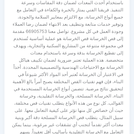
استخدام أحدث المعدات لضمان دقة المقاسات وسرعة
تنفيذ. فريقنا الفني يمتاز بالخبرة والكفاءة في التعامل مع
يع أنواع الخرسانة، مع الالتزام بمعايير السلامة والجودة،
وفير خدمات متابعة وتنظيف بعد الانتهاء لضمان رضا العملاء
وجودة العمل في كل مشروع. تواصل معنا 66905753 مقدمة
لى قص الخرسانة قص الخرسانة هو عملية أساسية تُستخدم
ي مجموعة متنوعة من المشاريع السكنية والتجارية، ويهدف
لى تقطيع الخرسانة بدقة وسرعة باستخدام معدات
تخصصة. هذه العملية تعتبر ضرورية لضمان تكييف هياكل
خرسانة مع الاحتياجات الهندسية والتصميمية المحددة. أخذاً
 الاعتبار أن الخرسانة تُعتبر أحد المواد الأكثر شيوعاً في
بناء، فإن فهم تقنيات القص المختلفة يصبح أمراً بالغ الأهمية
تحقيق نتائج مرضية. تتضمن أنواع الخرسانة المستخدمة في
بناء، الخرسانة المسلحة، والخرسانة التقليدية، وخرسانة
لقوالب. كل نوع من هذه الأنواع يتطلب تقنيات قص مختلفة،
يث أن خصائص كل منها تؤثر على كيفية التعامل معها. على
بيل المثال، يتطلب قص الخرسانة المسلحة دقة أكبر وبنية
عدات أكثر تقدماً لتجنب أي تشققات غير مرغوبة، بينما يمكن
تعامل مع الخرسانة التقليدية بأساليب أقل تعقيداً. يسهم