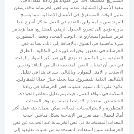
مشاريع المختلفة. أحد أبرز الفوائد هو زيادة الكفاءة في
فيذ الأعمال الإنشائية. عندما يتم قص الخرسانة بدقة، يمكن
قليل الوقت المستغرق في الأعمال الإضافية، مما يسمح
لمهندسين والمقاولين بالتقدم في العمل بشكل أسرع. هذا
دوره يؤدي إلى تسريع الجدول الزمني للمشاريع، مما يزيد من
رص تسليم المشاريع في الوقت المحدد ويعطي المطورين
يزة تنافسية في السوق. بالإضافة إلى ذلك، يساعد قص
لخرسانة في تحقيق توفيرات كبيرة في التكاليف. الطرق
تقليدية مثل التكسير قد تؤدي إلى هدر أكبر للمواد والوقت،
ي حين أن تقنيات القص المتقدمة تقلل من الفاقد وتحسن
استخدام الأمثل للموارد. وبالتالي، يساعد هذا في تقليل
تكاليف العامة للمشروع، مما يجعله خيارًا جذابًا للمقاولين.
لاوة على ذلك، تسهم عمليات قص الخرسانة في زيادة
لسلامة في مواقع العمل، حيث يتم تقليل مخاطر الحوادث
ناتجة عن استخدام الأدوات الثقيلة. مع توفر المعدات
لمتطورة والاستراتيجيات الفعالة، يمكن ضمان بيئة عمل أكثر
انًا للعمال، مما يعزز من الإنتاجية بشكل مباشر. أحدث
لمعدات المستخدمة في قص الخرسانة عند الحديث عن قص
لخرسانة، تتنوع المعدات المستخدمة من تقنيات تقليدية إلى