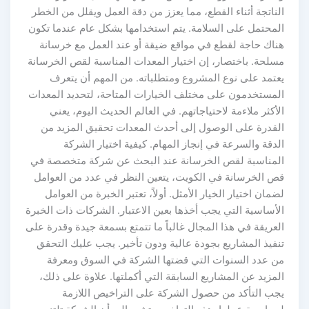
ناتجة أثناء القطع، مما يعزز من دقة العمل ويقلل من الخطر
لمحتمل على السلامة. يتم استخدامها بشكل عام عندما تكون
ناك حاجة لقطع في مواقع ضيقة أو عند العمل مع خرسانة
سلحة. باختصار، إن اختيار المعدات المناسبة لقص الخرسانة
عتمد على نوع المشروع ومتطلباته. من المهم أن يتعرف
لمستخدمون على مختلف الخيارات المتاحة، لتحديد المعدات
أكثر ملاءمة لاحتياجاتهم. في العالم الحديث اليوم، يعني
لقدرة على الوصول إلى أحدث المعدات تحقيق المزيد من
دقة والسرعة في إنجاز المهام. كيفية اختيار الشركة
لمناسبة لقص الخرسانة عند البحث عن شركة متخصصة في
ص الخرسانة في الكويت، يتعين النظر في عدد من العوامل
مان اختيار الخيار الأمثل. أولاً، تعتبر الخبرة من العوامل
لأساسية التي يجب أخذها بعين الاعتبار. الشركات ذات الخبرة
عريقة في هذا المجال غالباً ما تتمتع بسمعة جيدة وقدرة على
نفيذ المشاريع بجودة عالية ودون تأخير. يجب عليك التحقق
ن عدد السنوات التي قضتها الشركة في السوق ومعرفة
مزيد عن المشاريع السابقة التي أكملتها. علاوة على ذلك،
جب التأكد من حصول الشركة على التراخيص اللازمة