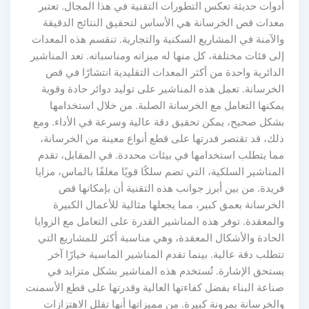
دوات حديثة تعكس التطورات التقنية في هذا المجال. تعتبر
عدات قص الخرسانة هي الأساس لتحقيق النتائج الدقيقة
لآمنة في المشاريع السكنية والتجارية. تنقسم هذه المعدات
ى فئات مختلفة، كل منها له ميزاته ومناسباته. تعد المناشير
دائرية واحدة من أكثر المعدات التقليدية انتشارًا في قص
خرسانة. تعمل هذه المناشير على توليد دوائر حادة وقوية
كنها التعامل مع الخرسانة الصلبة. من خلال استخدامها
شكل صحيح، يمكن تحقيق دقة عالية وسرعة في الأداء. ومع
لك، قد تقتصر قدرتها على قطع أنواع معينة من الخرسانة،
ما يتطلب استخدامها في بيئات محددة. في المقابل، تقدم
مناشير السلكية، التي تضم سلكًا قويًا مغلفًا بالماس، مزايا
يدة. من بين أبرز جوانب هذه التقنية أن بإمكانها قص
خرسانة بعمق كبير، مما يجعلها مثالية للأعمال الكبيرة
لمعقدة. توفر هذه المناشير القدرة على التعامل مع الزوايا
لحادة والأشكال المعقدة، وهي مناسبة أكثر للمشاريع التي
طلب دقة عالية. بينما تقدم المناشير الماسية خيارًا آخر
ستحق الإشارة. تُستخدم هذه المناشير بشكل متزايد في
ناعة البناء بفضل كفاءتها العالية وقدرتها على قطع الأسمنت
لخرسانة بمرونة كبيرة. من مميزاتها أنها تقلل الاهتزازات