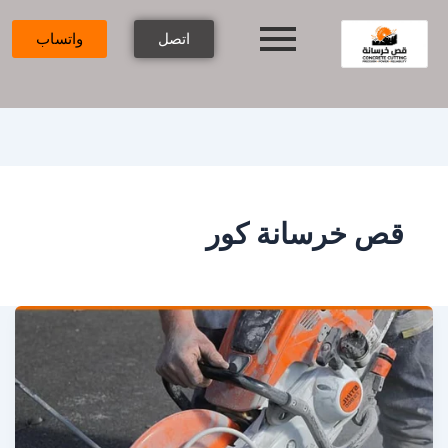
اتصل
واتساب
قص خرسانة كور