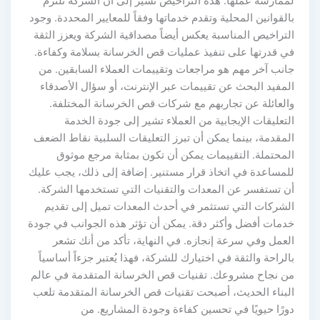
ممارسة عملها. هذه التراخيص تشير إلى أن الشركة تلتزم
لقوانين المحلية وتقدم خدماتها وفقاً للمعايير المحددة. وجود
لتراخيص المناسبة يعكس أيضاً مصداقية الشركة ويعزز الثقة
ي قدرتها على تنفيذ عمليات قص الخرسانة بسلامة وكفاءة.
انب آخر مهم هو مراجعات وتقييمات العملاء السابقين. من
لمفيد البحث عن تقييمات عبر الإنترنت، أو سؤال الأصدقاء
العائلة عن تجاربهم مع شركات قص الخرسانة المختلفة.
تعليقات الإيجابية من العملاء تشير إلى جودة الخدمة
مقدمة، بينما يمكن أن تبرز التعليقات السلبية نقاط الضعف
لمحتملة. التقييمات يمكن أن تكون بمثابة مرجع موثوق
لمساعدة في اتخاذ قرار مستنير. إضافة إلى ذلك، يجب عليك
ن تستفسر عن المعدات والتقنيات التي تستخدمها الشركة.
لشركات التي تستثمر في أحدث المعدات تميل إلى تقديم
دمات أفضل وأكثر دقة. يمكن أن تؤثر هذه الجوانب في جودة
لعمل وفي سرعة إنجازه. في النهاية، تأكد من أنك تشعر
لراحة والثقة في اختيارك للشركة، فهذا يُعتبر جزءاً أساسياً
ن نجاح مشروعك. تقنيات قص الخرسانة المتقدمة في عالم
لبناء الحديث، أصبحت تقنيات قص الخرسانة المتقدمة تلعب
رًا حيويًا في تحسين كفاءة وجودة المشاريع. من