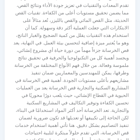
دم المعدات والتقنيات في تعزيز جودة الأداء ونتائج القص،
ما يضمن تحقيق مستويات أعلى من الكفاءة. تقنيات القص
حديثة، مثل القص المائي والقص بالليزر، تُعد مثالاً على
ابتكارات التي جعلت العملية أكثر دقة وسهولة. كما أن
تخدام هذه التقنيات يقلل من كمية الضجيج والغبار الناتج،
و ما يُعتبر ميزة إضافية لتحسين بيئة العمل. في النهاية، يعد
ص الخرسانة جزءاً مهماً من دورة حياة أي مشروع إنشائي،
يجسد أهمية كل من التكنولوجيا والحرفية في تحقيق نتائج
لموسة وفعالة. من خلال فهم الأنواع المختلفة من الخرسانة
طرقها، يمكن للمهندسين والمعماريين ضمان تنفيذ
شاريعهم بأعلى مستويات الجودة. أهمية قص الخرسانة في
لمشاريع السكنية والتجارية قص الخرسانة يعد من العمليات
حيوية في القطاع الإنشائي، حيث يلعب دورًا محوريًا في
حسين الكفاءة وتوفير التكاليف في المشاريع السكنية
لتجارية. تعد الخرسانة أحد أكثر المواد استخدامًا في البناء،
ن الحاجة إلى تكييفها أو تعديلها قد تكون ضرورية لضمان
نفيذ التصاميم بشكل دقيق. هنا تأتي أهمية استخدام خدمات
 الخرسانة، التي تقدم حلولاً مبتكرة لتلبية احتياجات