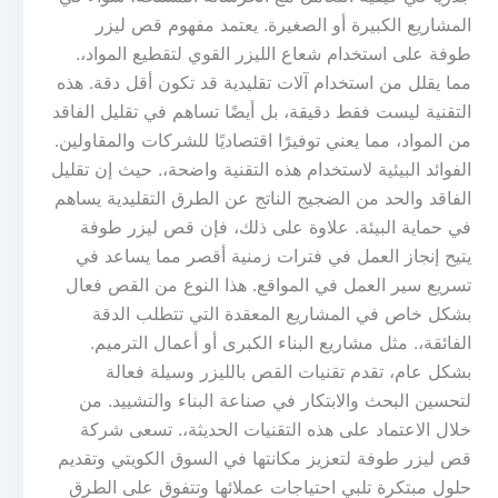
المشاريع الكبيرة أو الصغيرة. يعتمد مفهوم قص ليزر
طوفة على استخدام شعاع الليزر القوي لتقطيع المواد،.
مما يقلل من استخدام آلات تقليدية قد تكون أقل دقة. هذه
التقنية ليست فقط دقيقة، بل أيضًا تساهم في تقليل الفاقد
من المواد، مما يعني توفيرًا اقتصاديًا للشركات والمقاولين.
الفوائد البيئية لاستخدام هذه التقنية واضحة،. حيث إن تقليل
الفاقد والحد من الضجيج الناتج عن الطرق التقليدية يساهم
في حماية البيئة. علاوة على ذلك، فإن قص ليزر طوفة
يتيح إنجاز العمل في فترات زمنية أقصر مما يساعد في
تسريع سير العمل في المواقع. هذا النوع من القص فعال
بشكل خاص في المشاريع المعقدة التي تتطلب الدقة
الفائقة،. مثل مشاريع البناء الكبرى أو أعمال الترميم.
بشكل عام، تقدم تقنيات القص بالليزر وسيلة فعالة
لتحسين البحث والابتكار في صناعة البناء والتشييد. من
خلال الاعتماد على هذه التقنيات الحديثة،. تسعى شركة
قص ليزر طوفة لتعزيز مكانتها في السوق الكويتي وتقديم
حلول مبتكرة تلبي احتياجات عملائها وتتفوق على الطرق