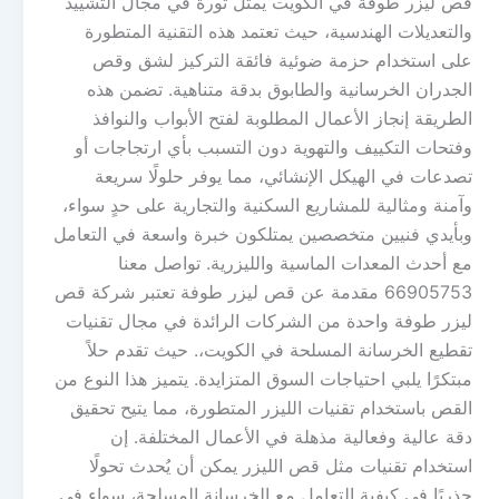
قص ليزر طوفة في الكويت يمثل ثورة في مجال التشييد
والتعديلات الهندسية، حيث تعتمد هذه التقنية المتطورة
على استخدام حزمة ضوئية فائقة التركيز لشق وقص
الجدران الخرسانية والطابوق بدقة متناهية. تضمن هذه
الطريقة إنجاز الأعمال المطلوبة لفتح الأبواب والنوافذ
وفتحات التكييف والتهوية دون التسبب بأي ارتجاجات أو
تصدعات في الهيكل الإنشائي، مما يوفر حلولًا سريعة
وآمنة ومثالية للمشاريع السكنية والتجارية على حدٍ سواء،
وبأيدي فنيين متخصصين يمتلكون خبرة واسعة في التعامل
مع أحدث المعدات الماسية والليزرية. تواصل معنا
66905753 مقدمة عن قص ليزر طوفة تعتبر شركة قص
ليزر طوفة واحدة من الشركات الرائدة في مجال تقنيات
تقطيع الخرسانة المسلحة في الكويت،. حيث تقدم حلاً
مبتكرًا يلبي احتياجات السوق المتزايدة. يتميز هذا النوع من
القص باستخدام تقنيات الليزر المتطورة، مما يتيح تحقيق
دقة عالية وفعالية مذهلة في الأعمال المختلفة. إن
استخدام تقنيات مثل قص الليزر يمكن أن يُحدث تحولًا
جذريًا في كيفية التعامل مع الخرسانة المسلحة، سواء في