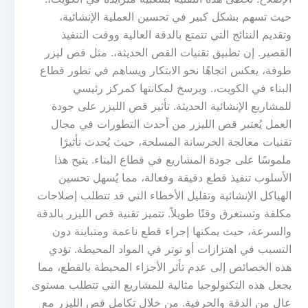
حيث تسهم بشكل كبير في تحسين العملية الإنشائية،
وتقديم النتائج التي تتمتع بالدقة العالية ووقت التنفيذ
القصير. إن تطبيق تقنيات القص الحديثة،. مثل قص ليزر
طوفة، يعكس اتجاهًا نحو الابتكار ويساهم في تطور قطاع
البناء في الكويت،. ويرسخ لمكانتها كمركز رئيسي
للمشاريع الإنشائية الحديثة. تأثير قص الليزر على جودة
العمل يُعتبر قص الليزر من أحدث التطورات في مجال
تقنيات معالجة الخرسانة المسلحة، حيث يُحدث تأثيرًا
ملموسًا على جودة المشاريع في قطاع البناء. يتيح هذا
الأسلوب تنفيذ قطع دقيقة وفعالة، مما يُسهل تحسين
الهياكل الإنشائية وتقليل الأخطاء التي قد تتطلب إصلاحات
مكلفة وتستغرق وقتًا طويلاً. تتميز تقنية قص الليزر بالدقة
والسرعة، حيث يمكنها إجراء قطع ناعمة ومتباينة دون
التسبب في اهتزازات أو توتر في المواد المحيطة. تؤدي
هذه الخصائص إلى عدم تأثر الأجزاء المحيطة بالقطع، مما
يجعل هذه التكنولوجيا مثالية للمشاريع التي تتطلب مستوى
عالٍ من الدقة والحرفية. من خلال تكامل قص الليزر مع