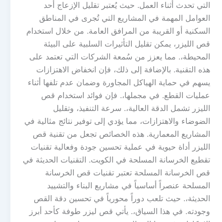
التي تحدث أثناء العمل. حيث يُعتبر تقليل الإزعاج أحد
العوامل المهمة في المشاريع التي تُجرى في المناطق
السكنية أو القريبة من المرافق العامة. من خلال استخدام
قص الليزر، يمكن تقليل التأثيرات السلبية على البيئة
المحيطة،. مما يعزز من سُمعة الشركات التي تعتمد على
هذه التقنية. بالإضافة إلى ذلك، فإن انخفاض الاهتزازات
يسهم في حماية الهياكل المجاورة وضمان عدم تلفها أثناء
عمليات القطع. في مجملها،. فإن فوائد استخدام قص
الليزر تشمل الدقة العالية،. سرعة التنفيذ، وتقليل
الضوضاء والاهتزازات، مما يؤدي إلى توفير نتائج مثالية في
المشاريع المعمارية. هذه الخصائص تجعل من تقنية قص
الليزر أداة حيوية في عملية تحسين جودة وفعالية تقنيات
تقطيع الخرسانة المسلحة في الكويت. التقنيات الحديثة في
قص الخرسانة المسلحة تعتبر تقنيات قص الخرسانة
المسلحة عنصراً أساسياً في مشاريع البناء والتشييد
الحديثة،. حيث تلعب دوراً محورياً في تحسين دقة القص
وجودته. في هذا السياق،. يأتي قص ليزر طوفة كأحد أبرز