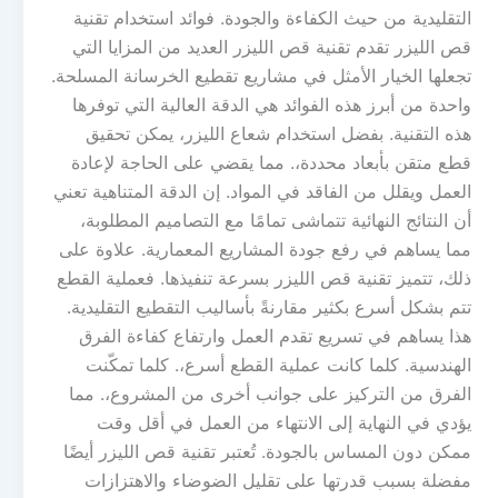
التقليدية من حيث الكفاءة والجودة. فوائد استخدام تقنية
قص الليزر تقدم تقنية قص الليزر العديد من المزايا التي
تجعلها الخيار الأمثل في مشاريع تقطيع الخرسانة المسلحة.
واحدة من أبرز هذه الفوائد هي الدقة العالية التي توفرها
هذه التقنية. بفضل استخدام شعاع الليزر، يمكن تحقيق
قطع متقن بأبعاد محددة،. مما يقضي على الحاجة لإعادة
العمل ويقلل من الفاقد في المواد. إن الدقة المتناهية تعني
أن النتائج النهائية تتماشى تمامًا مع التصاميم المطلوبة،
مما يساهم في رفع جودة المشاريع المعمارية. علاوة على
ذلك، تتميز تقنية قص الليزر بسرعة تنفيذها. فعملية القطع
تتم بشكل أسرع بكثير مقارنةً بأساليب التقطيع التقليدية.
هذا يساهم في تسريع تقدم العمل وارتفاع كفاءة الفرق
الهندسية. كلما كانت عملية القطع أسرع،. كلما تمكّنت
الفرق من التركيز على جوانب أخرى من المشروع،. مما
يؤدي في النهاية إلى الانتهاء من العمل في أقل وقت
ممكن دون المساس بالجودة. تُعتبر تقنية قص الليزر أيضًا
مفضلة بسبب قدرتها على تقليل الضوضاء والاهتزازات