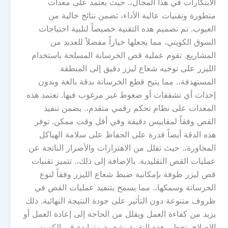
الابتكارات في هذا المجال،. حيث يعتمد على معدات
متطورة وتقنيات عالية الأداء، تضمن نتائج خالية من
العيوب. تم تصميم هذه التقنية خصيصاً لتلبية احتياجات
السوق الكويتي، مما يجعلها خياراً مفضلاً للعديد من
المشاريع. تقوم عملية قص الخرسانة المسلحة باستخدام
الليزر على توجيه شعاع ليزر دقيق إلى المنطقة
المستهدفة،. مما يتيح قطع الخرسانة بدقة بالغة وبدون
إحداث أي تشققات أو ضغوط غير مرغوب فيها. تعتمد هذه
المعدات على نظام تحكم رقمي متقدم،. يضمن تنفيذ
القص وفقاً لمقاييس دقيقة وفي أقل وقت ممكن. توفر
هذه الدقة أيضاً قدرة على الحفاظ على سلامة الهياكل
المجاورة،. حيث تقلل من الاهتزازات والأضرار الناتجة عن
عمليات القص التقليدية. بالإضافة إلى ذلك،. تتميز تقنيات
قص ليزر طوفة بإمكانية ضبط شعاع الليزر وفقاً لنوع
الخرسانة وسمكها،. مما يسمح بتنفيذ عمليات القص في
ظروف متنوعة دون التأثير على جودة النتيجة النهائية. ذلك
يزيد من كفاءة العمل ويقلل من الحاجة إلى إعادة العمل أو
الإصلاح. تحظى هذه التقنية بشعبية متزايدة في الكويت،.