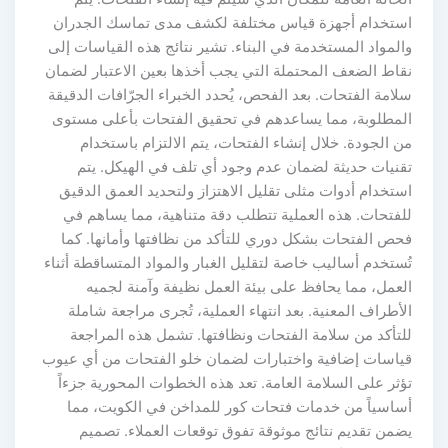
ستخدام أجهزة قياس مختلفة لكشف مدى تماسك الجدران
لمواد المستخدمة في البناء. تشير نتائج هذه القياسات إلى
قاط الضعف المحتملة التي يجب أخذها بعين الاعتبار لضمان
امة الفتحات. بعد الفحص، يُحدد الخبراء الجرّافات الدقيقة
لمطلوبة، مما يساعدهم في تحقيق الفتحات بأعلى مستوى
 الجودة. خلال إنشاء الفتحات، يتم الالتزام باستخدام
قنيات حديثة لضمان عدم وجود أي تلف في الهيكل. يتم
تخدام أدوات مثلى تقليل الاهتزاز ولتحديد العمق الدقيق
لفتحات. هذه العملية تتطلب دقة متناهية، مما يساهم في
حص الفتحات بشكل دوري للتأكد من نظافتها وأمانها. كما
ستخدم أساليب خاصة لتقليل الغبار والمواد المتساقطة أثناء
لعمل، مما يحافظ على بيئة العمل نظيفة وآمنة لجميه
أطراف المعنية. بعد انتهاء العملية، تُجرى مراجعة شاملة
لتأكد من سلامة الفتحات ونظافتها. تشمل هذه المراجعة
ياسات إضافية واختبارات لضمان خلو الفتحات من أي عيوب
ثر على السلامة العامة. تعد هذه الخطوات المحورية جزءاً
ساسياً من خدمات فتحات كور للمداخن في الكويت، مما
ضمن تقديم نتائج موثوقة تفوق توقعات العملاء. تصميم