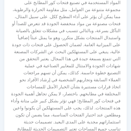
لمواد المستخدمة في تصنيع فتحات كور المطابخ على
جموعة متنوعة من العوامل، مثل مقاومة الحرارة والرطوبة،
ما يمكن أن يؤثر على أداء المطبخ ككل. على سبيل المثال،
تحات مصنوعة من مواد منخفضة الجودة قد تتعرض للصدأ أو
لتآكل بسرعة، وبالتالي تتسبب في مشكلات تتعلق بالصيانة
ستبدال المنتجات بشكل متكرر، وهو ما يمثل عبئاً إضافياً
لى الميزانية العامة. لضمان الحصول على فتحات ذات جودة
الية، ينبغي على المستهلكين البحث عن الشركات المصنعة
لتي تتمتع بسمعة جيدة في هذا المجال. يعتبر التحقق من
هادات الجودة والامتثال للمعايير الصناعية في عملية
لتصنيع خطوة حاسمة. كذلك، يمكن أن تسهم مراجعات
عملاء السابقة وتجاربهم الشخصية في إرشاد الأفراد نحو
تخاذ قرارات مستنيرة بشأن الخيار الأمثل للمساحات
لمختلفة في مطابخهم. باختصار، لا يمكن تجاهل أهمية الجودة
ي فتحات كور المطابخ؛ فهي تؤثر بشكل كبير على متانة وأداء
ذه المنتجات. لذلك، يجب على المستهلكين أن يكونوا واعين
مطلعين عند اختيار الفتحات المناسبة، مما يضمن أن تكون
ستثماراتهم مجدية على المدى البعيد. تصميمات حديثة
ناسب جميع المساحات تعتبر التصميمات الحديثة للمطابخ