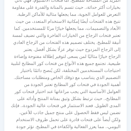
لمزيد من المساحة للمطبخ. أما فتحات الألمنيوم، فهي تأتي
يارات أكثر حداثة،. حيث تتسم بالمتانة والقدرة على مقاومة
تعرض للعوامل الجوية، مما يجعلها مثالية للأماكن الرطبة.
يح هذه الفتحات أيضًا إمكانية الاستخدام المتعدد، من حيث
أبعاد والتصميمات، مما يجعلها خيارًا مرنًا للمستخدمين. كما
عتبر فتحات الزجاج من الخيارات الفاخرة والتي تضيف لمسة
نيقة للمطبخ. يختلف تصميم هذه الفتحات من الزجاج العادي
لى الزجاج المزدوج حيث توفر عزلًا بشكل أفضل. يعتبر
زجاج خيارًا مثاليًا لمن يسعى لتوفير إطلالة مفتوحة وإضاءة
يعية. تجتمع جميع هذه الأنواع من فتحات كور المطابخ لتلبية
تياجات المستخدمين المختلفة، لكن يُنصح دائمًا باختيار
لتصميم الذي يتناسب مع ذوقك الخاص ومتطلبات مساحتك.
همية الجودة في فتحات كور المطابخ تعتبر الجودة من
لعوامل الأساسية التي يجب مراعاتها عند اختيار فتحات كور
مطابخ،. حيث ترتبط بشكل وثيق بمتانة المنتج وأدائه على
لمدى الطويل. فعند الاستثمار في فتحات عالية الجودة،. فإنك
ضمن ليس فقط الحصول على منتج جميل جاذب للأعين،
لكن أيضاً على فتحات قادرة على تحمل ظروف الاستخدام
يومي،. مما يعزز الفعالية والكفاءة في المطبخ. تؤثر جودة