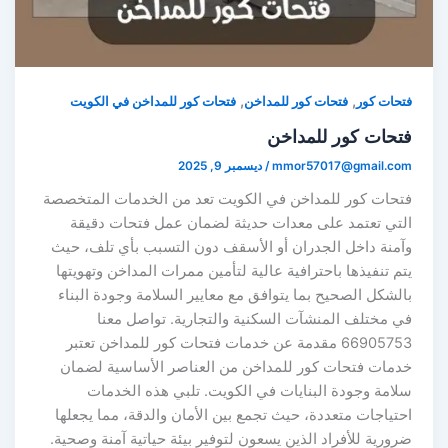
,
,
حات كور
فتحات كور للمداخن
فتحات كور للمداخن في الكويت
تحات كور للمداخن
mmor57017@gmail.co
/
ديسمبر 9, 2025
تحات كور للمداخن في الكويت تعد من الخدمات المتخصصة
لتي تعتمد على معدات حديثة لضمان عمل فتحات دقيقة
آمنة داخل الجدران أو الأسقف دون التسبب بأي تلف، حيث
م تنفيذها باحترافية عالية لتأمين ممرات المداخن وتهويتها
لشكل الصحيح بما يتوافق مع معايير السلامة وجودة البناء
ي مختلف المنشآت السكنية والتجارية. تواصل معنا
66905753 مقدمة عن خدمات فتحات كور للمداخن تعتبر
دمات فتحات كور للمداخن من العناصر الأساسية لضمان
لامة وجودة البنايات في الكويت. تلبي هذه الخدمات
تياجات متعددة، حيث تجمع بين الأمان والدقة، مما يجعلها
ورية للأفراد الذين يسعون لتوفير بيئة حياتية آمنة وصحية.