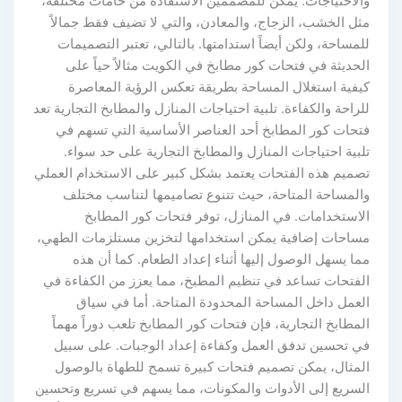
الاحتياجات. يمكن للمصممين الاستفادة من خامات مختلفة،
ثل الخشب، الزجاج، والمعادن، والتي لا تضيف فقط جمالاً
مساحة، ولكن أيضاً استدامتها. بالتالي، تعتبر التصميمات
حديثة في فتحات كور مطابخ في الكويت مثالاً حياً على
يفية استغلال المساحة بطريقة تعكس الرؤية المعاصرة
راحة والكفاءة. تلبية احتياجات المنازل والمطابخ التجارية تعد
تحات كور المطابخ أحد العناصر الأساسية التي تسهم في
بية احتياجات المنازل والمطابخ التجارية على حد سواء.
صميم هذه الفتحات يعتمد بشكل كبير على الاستخدام العملي
المساحة المتاحة، حيث تتنوع تصاميمها لتناسب مختلف
لاستخدامات. في المنازل، توفر فتحات كور المطابخ
ساحات إضافية يمكن استخدامها لتخزين مستلزمات الطهي،
ا يسهل الوصول إليها أثناء إعداد الطعام. كما أن هذه
لفتحات تساعد في تنظيم المطبخ، مما يعزز من الكفاءة في
لعمل داخل المساحة المحدودة المتاحة. أما في سياق
مطابخ التجارية، فإن فتحات كور المطابخ تلعب دوراً مهماً
ي تحسين تدفق العمل وكفاءة إعداد الوجبات. على سبيل
لمثال، يمكن تصميم فتحات كبيرة تسمح للطهاة بالوصول
لسريع إلى الأدوات والمكونات، مما يسهم في تسريع وتحسين