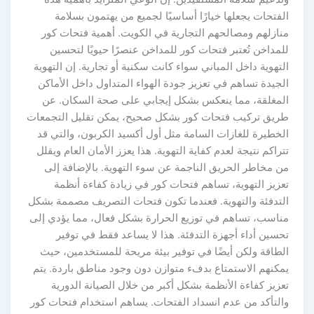
فتحات يجعلها خيارًا أساسيًا لجميع من يهتمون بسلامة
نازلهم ومصالحهم التجارية في الكويت. أهمية فتحات كور
مداخن تُعتبر فتحات كور للمداخن عنصرًا حيويًا لتحسين
تهوية داخل المباني سواء كانت سكنية أو تجارية. إن التهوية
جيدة تساهم في تعزيز جودة الهواء المتداول داخل الأماكن
لمغلقة، مما ينعكس بشكل إيجابي على صحة السكان. عن
ريق تركيب فتحات كور بشكل صحيح، يمكن تقليل التجمعات
لخطيرة للغازات السامة مثل أول أكسيد الكربون، والتي قد
راكم نتيجة لعدم كفاية التهوية. هذا يعزز الأمان العام ويقلل
ن مخاطر الحريق الناجمة عن سوء التهوية. بالإضافة إلى
عزيز التهوية، تساهم فتحات كور في زيادة كفاءة أنظمة
لتدفئة والتهوية. فعندما تكون فتحات التصريف مصممة بشكل
ناسب، تساهم في توزيع الحرارة بشكل فعال، مما يؤدي إلى
سين أداء أجهزة التدفئة. هذا لا يساعد فقط في توفير
لطاقة ولكن أيضًا في توفير بيئة مريحة للمستخدمين، حيث
مكنهم الاستمتاع بدفء متوازن دون وجود مناطق باردة. يتم
زيز كفاءة الأنظمة بشكل أكبر من خلال الصيانة الدورية
التأكد من عدم انسداد الفتحات. يساهم استخدام فتحات كور