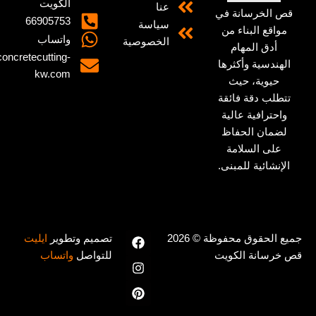
الكويت
عنا
 الخرسانة في
66905753
سياسة
واقع البناء من
واتساب
الخصوصية
أدق المهام
info@concretecutting-
هندسية وأكثرها
kw.com
حيوية، حيث
تطلب دقة فائقة
احترافية عالية
ضمان الحفاظ
على السلامة
لإنشائية للمبنى.
F
P
I
جميع الحقوق محفوظة © 2026
تصميم وتطوير
ايليت
n
a
i
خرسانة الكويت
للتواصل
واتساب
n
c
s
e
t
t
b
a
e
o
g
r
o
e
r