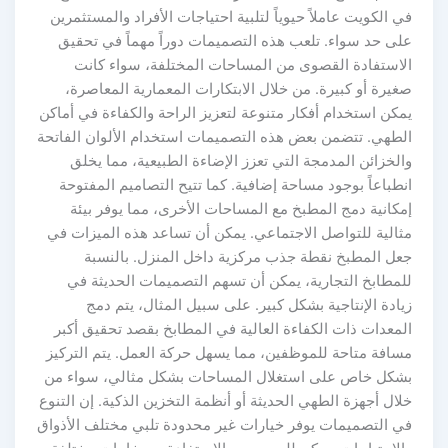
 الكويت عاملاً حيوياً لتلبية احتياجات الأفراد والمستثمرين
لى حد سواء. تلعب هذه التصميمات دوراً مهماً في تحقيق
لاستفادة القصوى من المساحات المختلفة، سواء كانت
يرة أو كبيرة. من خلال الابتكارات المعمارية المعاصرة،
كن استخدام أفكار متنوعة لتعزيز الراحة والكفاءة في أماكن
لطهي. تتضمن بعض هذه التصميمات استخدام الألوان الفاتحة
لخزائن المدمجة التي تعزز الإضاءة الطبيعية، مما يخلق
طباعاً بوجود مساحة إضافية. كما تتيح التصاميم المفتوحة
مكانية دمج المطبخ مع المساحات الأخرى، مما يوفر بيئة
ثالية للتواصل الاجتماعي. يمكن أن تساعد هذه الميزات في
عل المطبخ نقطة جذب مركزية داخل المنزل. بالنسبة
لمطابخ التجارية، يمكن أن تسهم التصميمات الحديثة في
ادة الإنتاجية بشكل كبير. على سبيل المثال، يتم دمج
لمعدات ذات الكفاءة العالية في المطابخ بقصد تحقيق أكبر
سافة متاحة للموظفين، مما يسهل حركة العمل. يتم التركيز
شكل خاص على استغلال المساحات بشكل مثالي، سواء من
ال أجهزة الطهي الحديثة أو أنظمة التخزين الذكية. إن التنوع
ي التصميمات يوفر خيارات غير محدودة تلبي مختلف الأذواق