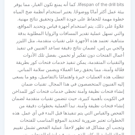
lifespan of the drill bits. كما أنه يمنع تكون الغبار، مما يوفر
ئة عمل أكثر أمانًا ووضوحًا. يعتبر استخدام أنظمة ضخ المياه
طوة مهمة للحفاظ على جودة العمل وتحقيق نتائج مهنية.
لاوةً على ذلك، يتم استخدام أجهزة قياس وتحديد المواقع،
لتي تسهل عملية تقدير المسافات والزوايا المطلوبة بدقة
ناهية. تعتمد هذه الأجهزة على تقنيات متقدمة، مثل الليزر
الجي بي إس، لضمان نتائج دقيقة تساعد الفنيين في تنفيذ
عمال الفتحات دون تفكير أو تخمين. بفضل تلك الأدوات
التقنيات المتقدمة، يمكن تنفيذ خدمات فتحات كور بطريقة
ّالة وآمنة، مما يحقق رضا العملاء ويضمن سلامة المباني.
تطلب هذه العمليات خبرة واهتمامًا بالتفاصيل، وهو ما يسعى
ليه الفنيون المتخصصون في هذا المجال. تقنيات ضمان
نشاء فتحات نظيفة وآمنة تحظى خدمات فتحات كور للمداخن
ي الكويت بأهمية كبيرة، حيث تتضمن تقنيات متقدمة لضمان
نشاء فتحات نظيفة وآمنة. تبدأ العملية بخطوات دقيقة من
لفحص والقياس التي يتم تنفيذها قبل البدء في أي عمل. هذه
لخطوات تعتبر ضرورية لتحديد الموقع المناسب للفتحات
تجنب أي مشاكل قد تظهر لاحقاً. عملية الفحص تشمل تقييم
حالة العامة للمكان الذي سيتم فيه إنشاء الفتحات. يتم