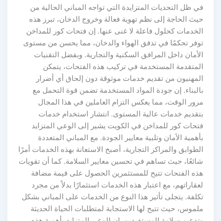
 ظل التحديات المتزايدة التي تواجه المباني الحالية من
يث الحاجة إلى نظم تهوية فعالة وخروج الدخان، تبرز هذه
لخدمات كحلول فاعلة لا غنى عنها. إن فتحات كور للمداخن
وفر تحكمًا في تدفق الهواء والدخان، مما يحسن من مستوى
أمان داخل المرافق السكنية والتجارية. وبفضل التقنيات
لمتقدمة المستخدمة في تركيب هذه الفتحات، يتمكن
لمهنيون من تقديم خدمات موثوقة دون إلحاق أي أضرار
البناء. إن جودة المواد المستخدمة تضمن قوة التحمل مع
رور الوقت، مما يعكس التزام العاملين في هذا المجال
تقديم خدمات عالية المستوى. انتشار استخدام خدمات
تحات كور للمداخن في الكويت يشير إلى الوعي المتزايد
همية الأمان وتلبية معايير الجودة. مع المباني المتعددة
طوابق والمراكز التجارية، أصبح الاستعانة بهذه الخدمات أمرًا
ائعًا، حيث تساهم في تحسين معايير السلامة. كما أن تقويات
ذه الفتحات تتيح للمستثمرين الحصول على قيمة مضافة
قاراتهم، مع اعتبار هذه الخدمات استثمارًا بدلاً من مجرد
كلفة. يتجلى تأثير هذا النوع من الخدمات على المباني بشكل
لموس، حيث تتيح لها الاستجابة لمتطلبات الحياة الحديثة
تدعيم سلامة المستفيدين. إن الوعي المتزايد بأهمية هذه