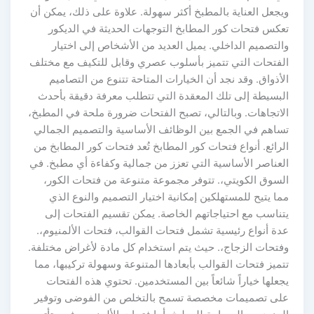
يجعل العناية بالمطبخ أكثر سهولة. علاوة على ذلك، يمكن أن
عكس فتحات كور المطابخ التوجهات الحديثة في الديكور
التصميم الداخلي. يميل العديد من الأشخاص إلى اختيار
لفتحات التي تتميز بأسلوب عصري وقابل للتكيف مع مختلف
أذواق. وقد نجد أن الخيارات المتاحة تتنوع من التصاميم
لبسيطة إلى تلك المعقدة التي تتطلب معرفة دقيقة بأحدث
لاتجاهات. وبالتالي، تصبح الفتحات ضرورة ملحة في المطبخ،
ساهم في الجمع بين الوظائف الأساسية والتصميم الجمالي
رائع. أنواع فتحات كور المطابخ تُعد فتحات كور المطابخ من
لعناصر الأساسية التي تعزز من جمالية وكفاءة أي مطبخ. في
لسوق الكويتي،. تتوفر مجموعة متنوعة من فتحات الكور،
ا يتيح للمستهلكين إمكانية اختيار التصميم والنوع الذي
تناسب مع احتياجاتهم الخاصة. يمكن تقسيم الفتحات إلى
دة أنواع رئيسية تشمل فتحات القوالب، فتحات الألمنيوم،.
فتحات الزجاج،. حيث يتم استخدام كل مادة لأغراض مختلفة.
ميز فتحات القوالب بأبعادها المتنوعة وسهولة تركيبها، مما
علها خياراً شائعاً بين المستخدمين. تحتوي هذه الفتحات
لى تصميمات مخصصة تسمح بالتخلص من الفوضى وتوفير