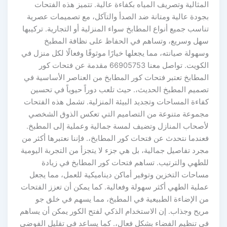
مثالية وتصريف المياه بكفاءة عالية. تتميز هذه الفتحات
جودة عالية ومتانة ضد الصدأ والتآكل، مع تصميمات عصرية
اسب جميع أنواع المطابخ سواء المنزلية أو التجارية. تركيبها
هل وسريع، وتساهم في الحفاظ على نظافة المطبخ
هولة صيانته، مما يجعلها خيارًا موثوقًا وفعالًا لكل منزل في
الكويت. تواصل معنا 66905753 مقدمة عن فتحات كور
لمطابخ تعتبر فتحات كور المطابخ من العناصر الأساسية في
صميم المطبخ الحديث،. حيث تلعب دوراً حيوياً في تحسين
فاءة المساحات وتجديد البيئة المنزلية. تشمل هذه الفتحات
جموعة متنوعة من التصاميم التي تعكس الذوق الشخصي
أصحاب المنازل وتضيف لمسة جمالية وعملية إلى المطبخ.
ندما نتحدث عن فتحات كور المطابخ،. فإننا نعتبرها أكثر من
رد تفاصيل جمالية، بل هي جزء لا يتجزأ من التجربة اليومية
لطهي والترتيب. تساهم فتحات كور المطابخ في زيادة
ساحات التخزين وتوفير أماكن ديناميكية للعمل، مما يجعل
ملية الطهي أكثر سهولة وفعالية. كما يمكن أن تعزز الفتحات
ن الإضاءة الطبيعية في المطبخ، مما يسهم في خلق جو
ريح وجذاب. إن الاستخدام الذكي لفتح الكور يمكن أن يساهم
ي تنظيم الفضاء بشكل فعال،. كما يساعد في تقليل الفوضى