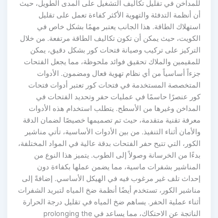
لمداخن في تقليل تكاليف التشغيل على المدى الطويل، حيث
 أنظمة التدفئة والتهوية الأكثر كفاءة تعمل على تقليل
ستهلاك الطاقة. هذا الجانب يعتبر مهمًا بشكل خاص في
لكويت، حيث يمكن أن تكون تكاليف الطاقة مرتفعة. من خلال
لتركيز على تركيب وصيانة فتحات كور بشكل دقيق، يمكن
لمقيمين والملاك تحقيق فوائد ملحوظة، مما يجعل الفتحات
زءاً أساسياً من أي نظام تهوية فعال ومضمون. الأدوات
لمتخصصة المستخدمة في فتحات كور تعتبر أدوات فتحات
ور عنصرًا حاسمًا في عمليات حفر وتحديد الفتحات في
لمداخن وغيرها من الأسطح. يتطلب استخدام هذه الأدوات
عرفة تقنية متقدمة، حيث تم تصميمها خصيصًا لضمان الدقة
لأمان أثناء التنفيذ. من بين الأدوات الأساسية، تأتي مناشير
كور، التي تتيح حفر الفتحات بدقة عالية في المواد المختلفة،
ءًا من الخرسانة وصولاً إلى الطوب. يتميز هذا النوع من
لمناشير بشفرات ماسية، مما يضمن عملها بكفاءة دون
حداث تلف غير مرغوب فيه في الهيكل الأساسي. إضافةً إلى
ناشير الكور، تستخدم أيضًا أنظمة ضخ المياه لتبريد الشفرات
ناء عملية الحفر. يساهم ضخ المياه في تقليل درجة الحرارة
الناتجة عن الاحتكاك، مما يساعد في prolonging the