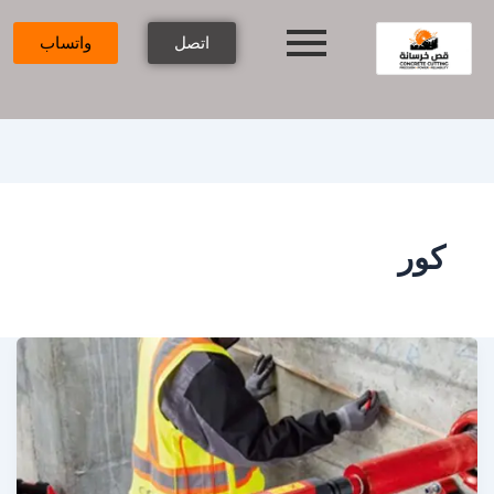
اتصل
واتساب
كور