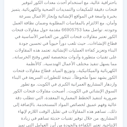
احترافية عالية، مع استخدام أحدث معدات الكور لتوفير
حات دقيقة للمكيفات والتمديدات الصحية والكهربائية. يتميز
برة واسعة في المواقع الإنشائية وإنجاز الأعمال بسرعة
أمان، مع الالتزام بالمقاسات المطلوبة وضمان نظافة العمل
وجودته. تواصل معنا 66905753 مقدمة حول مقاولات فتحات
لكور تعتبر مقاولات فتحات الكور من العناصر الأساسية في
طاع الإنشاءات،. حيث تلعب دوراً حيوياً في تحسين جودة
بناء وتعزيز كفاءة العمليات الإنشائية. تعتمد هذه المقاولات
لى تقنيات متطورة وأدوات متخصصة لقص وفتح الخرسانة،.
ما يسهل تنفيذ مختلف الأعمال الهندسية،. كالأنظمة
كهربائية والميكانيكية،. وتوزيع المياه. قطاع مقاولات فتحات
كور يشهد نمواً ملحوظاً،. نتيجة للتطورات السريعة في البناء
زدهار المشاريع العمرانية الكبرى في الكويت. مع تطور
لسوق الإنشائي في الكويت،. أصبحت مقاولات فتحات الكور
رورية لتنفيذ الخطط المعمارية المعقدة، التي تتطلب دقة
الية وفهم عميق لخصائص المواد المستخدمة. بالإضافة إلى
ك،. تساهم هذه المقاولات في تقليل الوقت اللازم لإنهاء
لمشاريع، من خلال توفير تقنيات حديثة تساهم في زيادة
إنتاجية. تعتبر الكفاءة والجودة من أبرز العوامل التي تميز