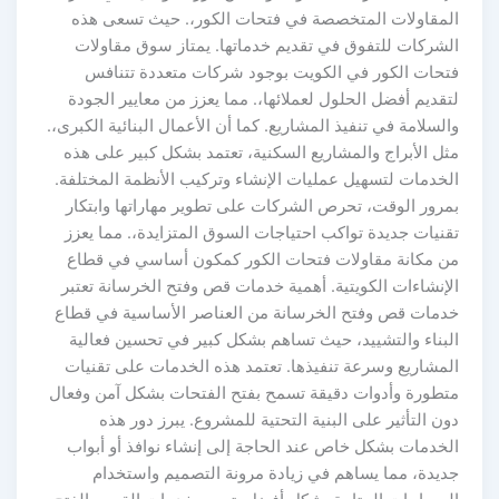
لمقاولات المتخصصة في فتحات الكور،. حيث تسعى هذه
لشركات للتفوق في تقديم خدماتها. يمتاز سوق مقاولات
تحات الكور في الكويت بوجود شركات متعددة تتنافس
قديم أفضل الحلول لعملائها،. مما يعزز من معايير الجودة
لسلامة في تنفيذ المشاريع. كما أن الأعمال البنائية الكبرى،.
ثل الأبراج والمشاريع السكنية، تعتمد بشكل كبير على هذه
لخدمات لتسهيل عمليات الإنشاء وتركيب الأنظمة المختلفة.
مرور الوقت، تحرص الشركات على تطوير مهاراتها وابتكار
قنيات جديدة تواكب احتياجات السوق المتزايدة،. مما يعزز
ن مكانة مقاولات فتحات الكور كمكون أساسي في قطاع
لإنشاءات الكويتية. أهمية خدمات قص وفتح الخرسانة تعتبر
دمات قص وفتح الخرسانة من العناصر الأساسية في قطاع
لبناء والتشييد، حيث تساهم بشكل كبير في تحسين فعالية
لمشاريع وسرعة تنفيذها. تعتمد هذه الخدمات على تقنيات
تطورة وأدوات دقيقة تسمح بفتح الفتحات بشكل آمن وفعال
ن التأثير على البنية التحتية للمشروع. يبرز دور هذه
لخدمات بشكل خاص عند الحاجة إلى إنشاء نوافذ أو أبواب
ديدة، مما يساهم في زيادة مرونة التصميم واستخدام