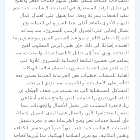
لمساحات المتاحة بشكل أفضل. تسهم خدمات القص والفتح
ي تقليل الوقت المستغرق في العمليات الإنشائية،. حيث يتم
نفيذ الفتحات بسرعة ودقة، مما يسهل على العمال إكمال
مهام الأخرى بكفاءة أعلى. هذا التسريع في العملية يؤثر
شكل إيجابي على الجدول الزمني للمشروع،. مما يساعد
لشركات على الالتزام بمواعيد التسليم المقررة وتحقيق رضا
عملاء. إضافةً إلى ذلك، فإن تقليل الزمن المطلوب لفتح
فتحات يؤدي أيضاً إلى تقليل تكاليف العمالة والمعدات، مما
ساهم في تحسين التكلفة الإجمالية للمشروع. علاوة على
لك، تُعتبر هذه الخدمات ضرورية لضمان سلامة الهيكلية
لعامة للمنشآت. فتقنيات قص الخرسانة الحديثة تضمن عدم
لتأثير على الأساسات أو الأعمدة،. مما يؤدي إلى تجنب
لمشاكل المستقبلية التي قد تتسبب في ضعف الهيكل. إن
دقة التي تتمتع بها خدمات القص والفتح تساهم أيضًا في
يادة قدرة المنشآت على تحمل الأحمال والإجهادات، مما
ضمن استخدامها الآمن والفعال على المدى الطويل. إجمالاً،
إن أهمية خدمات قص وفتح الخرسانة تتعدى مجرد تسهيل
عمليات الإنشائية، حيث تلعب دوراً حيوياً في تحسين الكفاءة
قليل التكاليف مع تعزيز السلامة الهيكلية، مما يُبرزها كحاجة