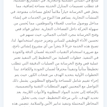
ئع في المباني السكنية والتجارية. في المشاريع السكنية،
د تتطلب تصميمات المنازل الحديثة مساحة إضافية، مما
جعل قص الخرسانة خياراً ملائماً لخلق مساحات مفتوحة. في
لمنشآت التجارية، يساهم هذا النوع من الخدمات في إنشاء
داخل ووصول مناسب للعملاء والموظفين، مما يُحسن من
هولة الحركة داخل الفضاءات التجارية. تتجاوز فوائد قص
فتح الخرسانة مجرد الجانب الجمالي، حيث تسهم في
حسين الأداء الوظيفي للمباني وتعزيز جدوى استخدامها. لذا،
صبح هذه الخدمة جزءاً لا يتجزأ من أي مشروع إنشائي ناجح،
ع ضرورة استخدام التقنيات الحديثة لضمان الدقة والجودة
 التنفيذ. خطوات العملية: من التخطيط إلى التنفيذ تعتبر
ملية قص وفتح الخرسانة من العمليات الدقيقة التي تتطلب
طيطاً متأنياً وتنفيذاً محترفاً لضمان الجودة والكفاءة. تبدأ
لخطوات الأولية بتحديد الهدف من فتحات الكور، حيث يتم
جراء تقييم شامل للمساحة والموقع المطلوبين. يشمل ذلك
تواصل مع المعنيين لفهم المتطلبات التقنية والتصميمية،
لإضافة إلى تحديد المواد المطلوبة والأدوات اللازمة. بعد
حديد الهدف، تأتي مرحلة التخطيط، حيث يجب تحليل
مخاطر المحتملة وتنفيذ تدابير الأمن والسلامة. تتضمن هذه