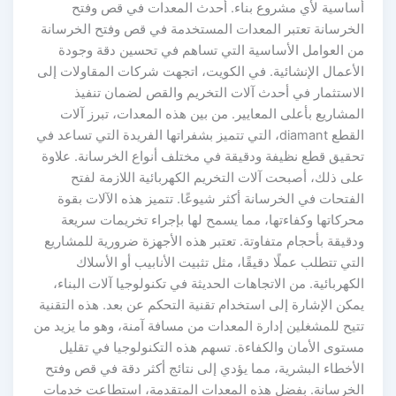
ساسية لأي مشروع بناء. أحدث المعدات في قص وفتح
لخرسانة تعتبر المعدات المستخدمة في قص وفتح الخرسانة
ن العوامل الأساسية التي تساهم في تحسين دقة وجودة
لأعمال الإنشائية. في الكويت، اتجهت شركات المقاولات إلى
لاستثمار في أحدث آلات التخريم والقص لضمان تنفيذ
مشاريع بأعلى المعايير. من بين هذه المعدات، تبرز آلات
القطع diamant، التي تتميز بشفراتها الفريدة التي تساعد في
حقيق قطع نظيفة ودقيقة في مختلف أنواع الخرسانة. علاوة
ى ذلك، أصبحت آلات التخريم الكهربائية اللازمة لفتح
فتحات في الخرسانة أكثر شيوعًا. تتميز هذه الآلات بقوة
حركاتها وكفاءتها، مما يسمح لها بإجراء تخريمات سريعة
قيقة بأحجام متفاوتة. تعتبر هذه الأجهزة ضرورية للمشاريع
تي تتطلب عملًا دقيقًا، مثل تثبيت الأنابيب أو الأسلاك
كهربائية. من الاتجاهات الحديثة في تكنولوجيا آلات البناء،
كن الإشارة إلى استخدام تقنية التحكم عن بعد. هذه التقنية
تيح للمشغلين إدارة المعدات من مسافة آمنة، وهو ما يزيد من
ستوى الأمان والكفاءة. تسهم هذه التكنولوجيا في تقليل
لأخطاء البشرية، مما يؤدي إلى نتائج أكثر دقة في قص وفتح
لخرسانة. بفضل هذه المعدات المتقدمة، استطاعت خدمات