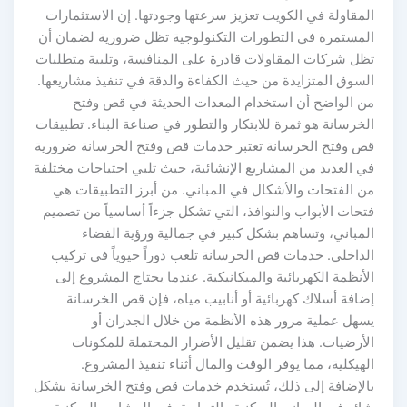
لمقاولة في الكويت تعزيز سرعتها وجودتها. إن الاستثمارات
لمستمرة في التطورات التكنولوجية تظل ضرورية لضمان أن
ظل شركات المقاولات قادرة على المنافسة، وتلبية متطلبات
لسوق المتزايدة من حيث الكفاءة والدقة في تنفيذ مشاريعها.
ن الواضح أن استخدام المعدات الحديثة في قص وفتح
خرسانة هو ثمرة للابتكار والتطور في صناعة البناء. تطبيقات
ص وفتح الخرسانة تعتبر خدمات قص وفتح الخرسانة ضرورية
ي العديد من المشاريع الإنشائية، حيث تلبي احتياجات مختلفة
ن الفتحات والأشكال في المباني. من أبرز التطبيقات هي
حات الأبواب والنوافذ، التي تشكل جزءاً أساسياً من تصميم
لمباني، وتساهم بشكل كبير في جمالية ورؤية الفضاء
لداخلي. خدمات قص الخرسانة تلعب دوراً حيوياً في تركيب
أنظمة الكهربائية والميكانيكية. عندما يحتاج المشروع إلى
افة أسلاك كهربائية أو أنابيب مياه، فإن قص الخرسانة
سهل عملية مرور هذه الأنظمة من خلال الجدران أو
لأرضيات. هذا يضمن تقليل الأضرار المحتملة للمكونات
هيكلية، مما يوفر الوقت والمال أثناء تنفيذ المشروع.
الإضافة إلى ذلك، تُستخدم خدمات قص وفتح الخرسانة بشكل